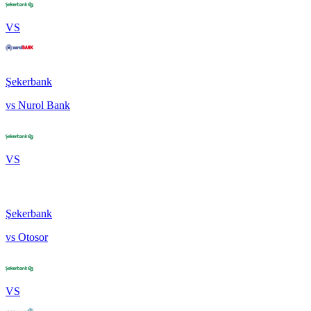
VS
Şekerbank
vs
Nurol Bank
VS
Şekerbank
vs
Otosor
VS