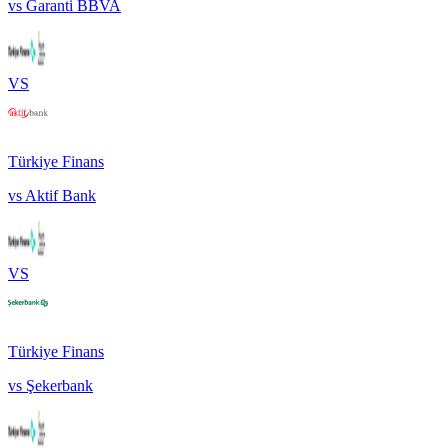
vs
Garanti BBVA
VS
Türkiye Finans
vs
Aktif Bank
VS
Türkiye Finans
vs
Şekerbank