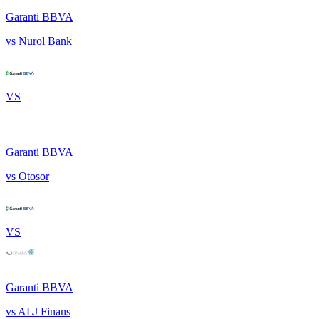
Garanti BBVA
vs
Nurol Bank
VS
Garanti BBVA
vs
Otosor
VS
Garanti BBVA
vs
ALJ Finans