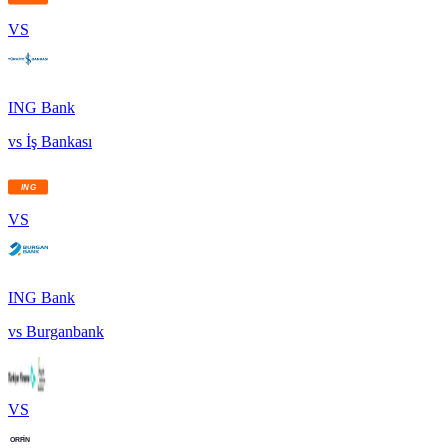
VS
ING Bank
vs
İş Bankası
VS
ING Bank
vs
Burganbank
VS