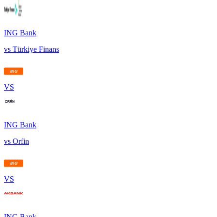
ING Bank
vs
Türkiye Finans
VS
ING Bank
vs
Orfin
VS
ING Bank