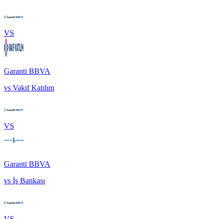
VS
Garanti BBVA
vs
Vakıf Katılım
VS
Garanti BBVA
vs
İş Bankası
VS