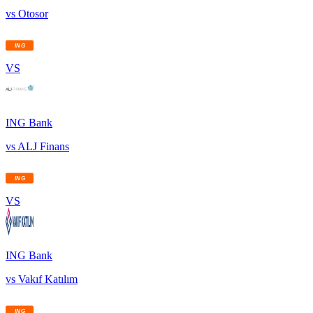
vs
Otosor
VS
ING Bank
vs
ALJ Finans
VS
ING Bank
vs
Vakıf Katılım