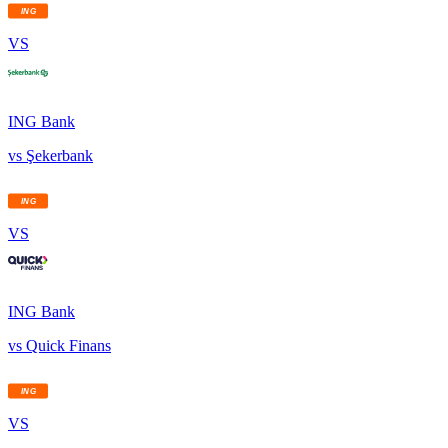
VS
ING Bank
vs
Şekerbank
VS
ING Bank
vs
Quick Finans
VS