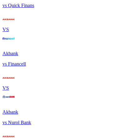
vs
Quick Finans
VS
Akbank
vs
Financell
VS
Akbank
vs
Nurol Bank