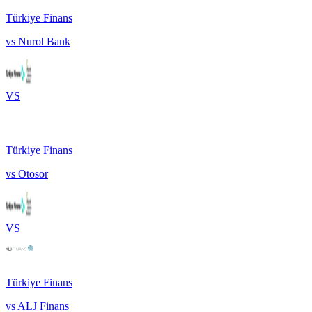
Türkiye Finans
vs
Nurol Bank
VS
Türkiye Finans
vs
Otosor
VS
Türkiye Finans
vs
ALJ Finans