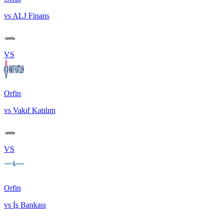
vs
ALJ Finans
VS
Orfin
vs
Vakıf Katılım
VS
Orfin
vs
İş Bankası