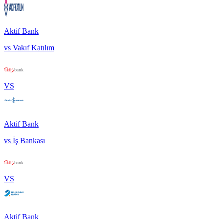
Aktif Bank
vs
Vakıf Katılım
VS
Aktif Bank
vs
İş Bankası
VS
Aktif Bank