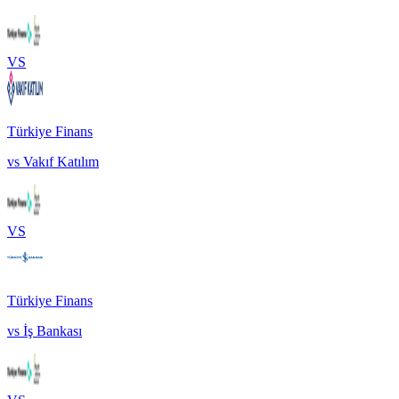
VS
Türkiye Finans
vs
Vakıf Katılım
VS
Türkiye Finans
vs
İş Bankası