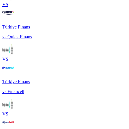
VS
Türkiye Finans
vs
Quick Finans
VS
Türkiye Finans
vs
Financell
VS