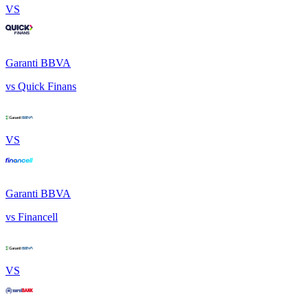
VS
Garanti BBVA
vs
Quick Finans
VS
Garanti BBVA
vs
Financell
VS