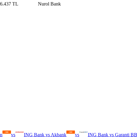
6.437 TL
Nurol Bank
in
vs
ING Bank
vs
Akbank
vs
ING Bank
vs
Garanti B