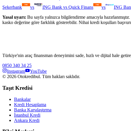
Şekerbank
vs
ING Bank
vs
Quick Finans
vs
ING Ban
Yasal uyarı:
Bu sayfa yalnızca bilgilendirme amacıyla hazırlanmıştır. 
kasko değerine göre farklılık gösterebilir. Nihai kredi koşulları başvur
Türkiye'nin araç finansman deneyimini sade, hızlı ve dijital hale getire
0850 340 34 25
Instagram
YouTube
©
2026
Otokredibul. Tüm hakları saklıdır.
Taşıt Kredisi
Bankalar
Kredi Hesaplama
Banka Karşılaştırma
İstanbul Kredi
Ankara Kredi