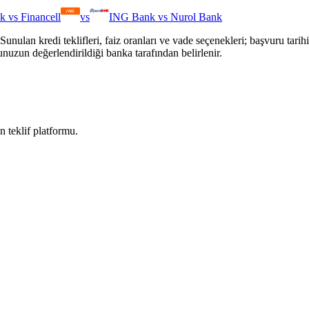
k
vs
Financell
vs
ING Bank
vs
Nurol Bank
Sunulan kredi teklifleri, faiz oranları ve vade seçenekleri; başvuru tari
unuzun değerlendirildiği banka tarafından belirlenir.
n teklif platformu.