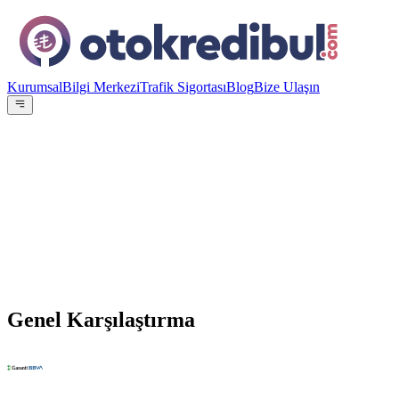
Kurumsal
Bilgi Merkezi
Trafik Sigortası
Blog
Bize Ulaşın
OE
Yazar:
Otokredibul Editör Ekibi
15 Ocak 2024
vs
Genel Karşılaştırma