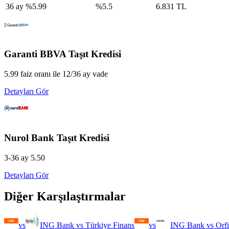
36
ay
%
5.99
%
5.5
6.831 TL
Garanti BBVA
Taşıt Kredisi
5.99 faiz oranı ile 12/36 ay vade
Detayları Gör
Nurol Bank
Taşıt Kredisi
3-36 ay 5.50
Detayları Gör
Diğer Karşılaştırmalar
vs
ING Bank
vs
Türkiye Finans
vs
ING Bank
vs
Orf