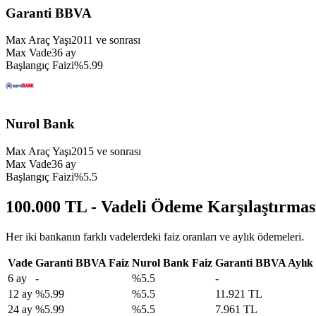
Garanti BBVA
Max Araç Yaşı
2011
ve sonrası
Max Vade
36
ay
Başlangıç Faizi
%
5.99
Nurol Bank
Max Araç Yaşı
2015
ve sonrası
Max Vade
36
ay
Başlangıç Faizi
%
5.5
100.000 TL - Vadeli Ödeme Karşılaştırmas
Her iki bankanın farklı vadelerdeki faiz oranları ve aylık ödemeleri.
Vade
Garanti BBVA
Faiz
Nurol Bank
Faiz
Garanti BBVA
Aylık
6
ay
-
%
5.5
-
12
ay
%
5.99
%
5.5
11.921 TL
24
ay
%
5.99
%
5.5
7.961 TL