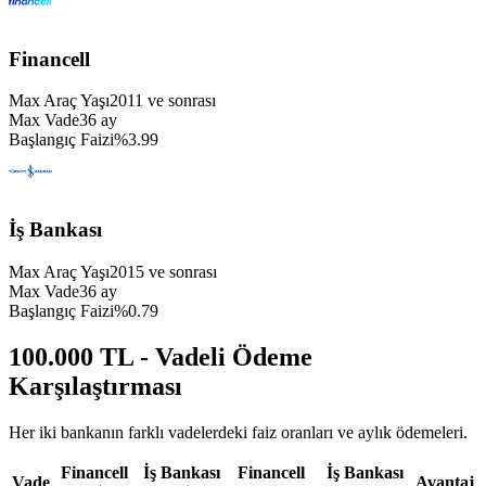
Financell
Max Araç Yaşı
2011
ve sonrası
Max Vade
36
ay
Başlangıç Faizi
%
3.99
İş Bankası
Max Araç Yaşı
2015
ve sonrası
Max Vade
36
ay
Başlangıç Faizi
%
0.79
100.000 TL - Vadeli Ödeme
Karşılaştırması
Her iki bankanın farklı vadelerdeki faiz oranları ve aylık ödemeleri.
Financell
İş Bankası
Financell
İş Bankası
Vade
Avantaj