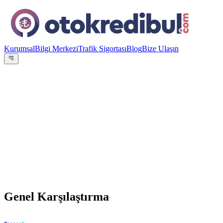
Kurumsal
Bilgi Merkezi
Trafik Sigortası
Blog
Bize Ulaşın
OE
Yazar:
Otokredibul Editör Ekibi
15 Ocak 2024
vs
Genel Karşılaştırma