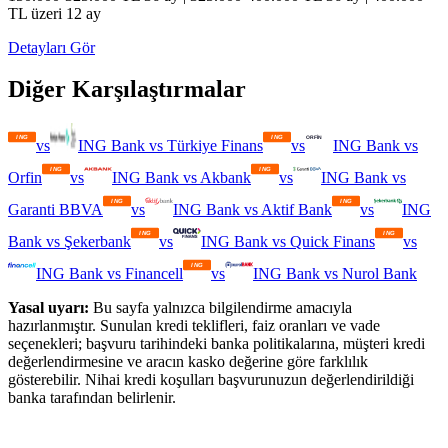
TL üzeri 12 ay
Detayları Gör
Diğer Karşılaştırmalar
vs
ING Bank
vs
Türkiye Finans
vs
ING Bank
vs
Orfin
vs
ING Bank
vs
Akbank
vs
ING Bank
vs
Garanti BBVA
vs
ING Bank
vs
Aktif Bank
vs
ING
Bank
vs
Şekerbank
vs
ING Bank
vs
Quick Finans
vs
ING Bank
vs
Financell
vs
ING Bank
vs
Nurol Bank
Yasal uyarı:
Bu sayfa yalnızca bilgilendirme amacıyla
hazırlanmıştır. Sunulan kredi teklifleri, faiz oranları ve vade
seçenekleri; başvuru tarihindeki banka politikalarına, müşteri kredi
değerlendirmesine ve aracın kasko değerine göre farklılık
gösterebilir. Nihai kredi koşulları başvurunuzun değerlendirildiği
banka tarafından belirlenir.