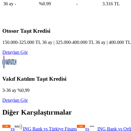
36
ay
-
%
0.99
-
3.316 TL
Otosor
Taşıt Kredisi
150.000-325.000 TL 36 ay | 325.000-400.000 TL 36 ay | 400.000 TL 
Detayları Gör
Vakıf Katılım
Taşıt Kredisi
3-36 ay %0,99
Detayları Gör
Diğer Karşılaştırmalar
vs
ING Bank
vs
Türkiye Finans
vs
ING Bank
vs
Orf