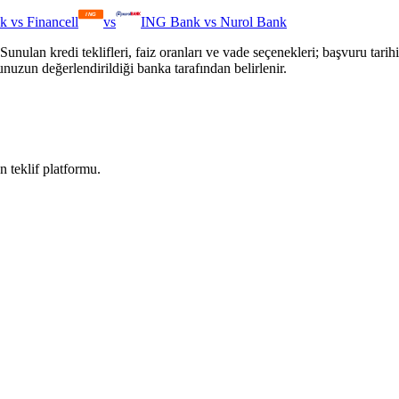
k
vs
Financell
vs
ING Bank
vs
Nurol Bank
Sunulan kredi teklifleri, faiz oranları ve vade seçenekleri; başvuru tari
unuzun değerlendirildiği banka tarafından belirlenir.
n teklif platformu.