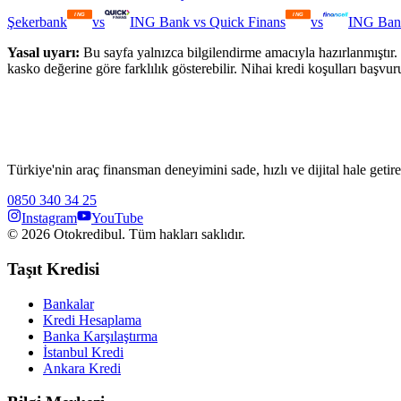
Şekerbank
vs
ING Bank
vs
Quick Finans
vs
ING Ban
Yasal uyarı:
Bu sayfa yalnızca bilgilendirme amacıyla hazırlanmıştır. 
kasko değerine göre farklılık gösterebilir. Nihai kredi koşulları başvur
Türkiye'nin araç finansman deneyimini sade, hızlı ve dijital hale getire
0850 340 34 25
Instagram
YouTube
©
2026
Otokredibul. Tüm hakları saklıdır.
Taşıt Kredisi
Bankalar
Kredi Hesaplama
Banka Karşılaştırma
İstanbul Kredi
Ankara Kredi