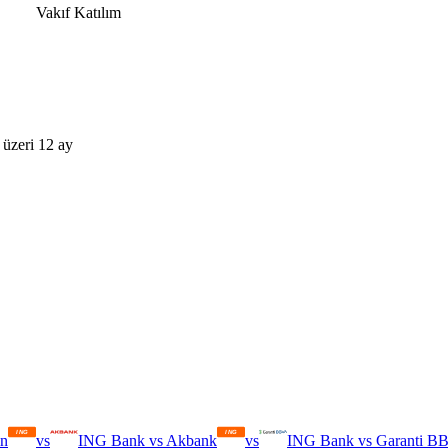
Vakıf Katılım
üzeri 12 ay
in
vs
ING Bank
vs
Akbank
vs
ING Bank
vs
Garanti B