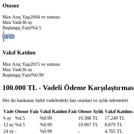
Otosor
Max Araç Yaşı
2004
ve sonrası
Max Vade
36
ay
Başlangıç Faizi
%
4.5
Vakıf Katılım
Max Araç Yaşı
2015
ve sonrası
Max Vade
36
ay
Başlangıç Faizi
%
0.99
100.000 TL - Vadeli Ödeme Karşılaştırmas
Her iki bankanın farklı vadelerdeki faiz oranları ve aylık ödemeleri.
Vade
Otosor
Faiz
Vakıf Katılım
Faiz
Otosor
Aylık
Vakıf Katılım
6
ay
%
4.5
%
0.99
19.388 TL
17.249 TL
12
ay
%
4.5
%
0.99
10.967 TL
8.879 TL
24
ay
-
%
0.99
-
4.702 TL