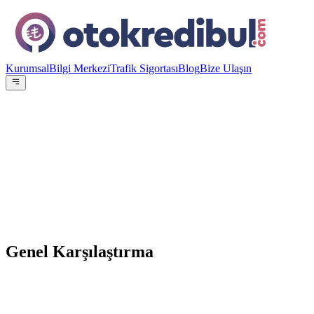
Kurumsal
Bilgi Merkezi
Trafik Sigortası
Blog
Bize Ulaşın
OE
Yazar:
Otokredibul Editör Ekibi
15 Ocak 2024
vs
Genel Karşılaştırma