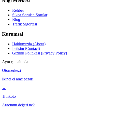
Bilgi Merkezi
Rehber
Sıkça Sorulan Sorular
Blog
Trafik Sigortası
Kurumsal
Hakkımızda (About)
İletişim (Contact)
Gizlilik Politikası (Privacy Policy)
Aynı çatı altında
Otomerkezi
İkinci el araç pazarı
→
Trinkoto
Aracımın değeri ne?
→