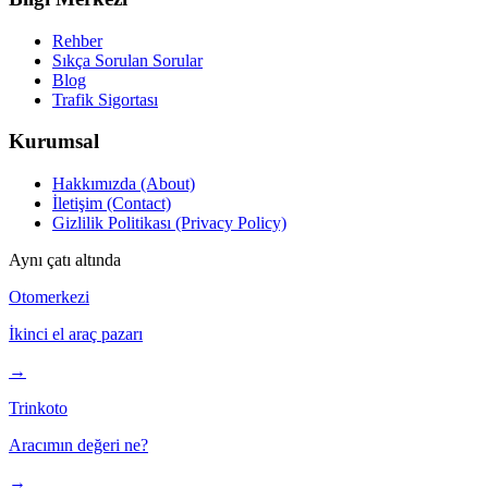
Rehber
Sıkça Sorulan Sorular
Blog
Trafik Sigortası
Kurumsal
Hakkımızda (About)
İletişim (Contact)
Gizlilik Politikası (Privacy Policy)
Aynı çatı altında
Otomerkezi
İkinci el araç pazarı
→
Trinkoto
Aracımın değeri ne?
→