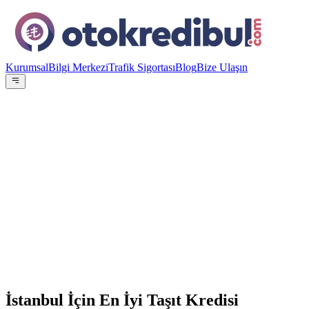
Kurumsal
Bilgi Merkezi
Trafik Sigortası
Blog
Bize Ulaşın
OE
Yazar:
Otokredibul Editör Ekibi
15 Ocak 2024
15
Banka
100.000
TL
12
ay referans
İstanbul İçin En İyi Taşıt Kredisi