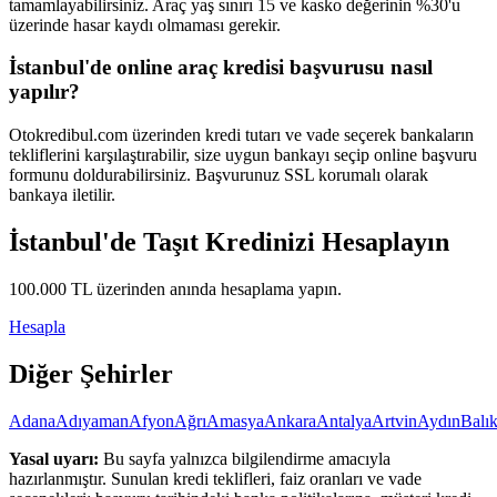
tamamlayabilirsiniz. Araç yaş sınırı 15 ve kasko değerinin %30'u
üzerinde hasar kaydı olmaması gerekir.
İstanbul'de online araç kredisi başvurusu nasıl
yapılır?
Otokredibul.com üzerinden kredi tutarı ve vade seçerek bankaların
tekliflerini karşılaştırabilir, size uygun bankayı seçip online başvuru
formunu doldurabilirsiniz. Başvurunuz SSL korumalı olarak
bankaya iletilir.
İstanbul
'de Taşıt Kredinizi Hesaplayın
100.000
TL üzerinden anında hesaplama yapın.
Hesapla
Diğer Şehirler
Adana
Adıyaman
Afyon
Ağrı
Amasya
Ankara
Antalya
Artvin
Aydın
Balık
Yasal uyarı:
Bu sayfa yalnızca bilgilendirme amacıyla
hazırlanmıştır. Sunulan kredi teklifleri, faiz oranları ve vade