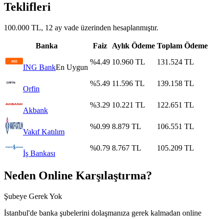
Teklifleri
100.000 TL, 12 ay vade üzerinden hesaplanmıştır.
Banka
Faiz
Aylık Ödeme
Toplam Ödeme
%
4.49
10.960
TL
131.524
TL
ING Bank
En Uygun
%
5.49
11.596
TL
139.158
TL
Orfin
%
3.29
10.221
TL
122.651
TL
Akbank
%
0.99
8.879
TL
106.551
TL
Vakıf Katılım
%
0.79
8.767
TL
105.209
TL
İş Bankası
Neden Online Karşılaştırma?
Şubeye Gerek Yok
İstanbul
'de banka şubelerini dolaşmanıza gerek kalmadan online