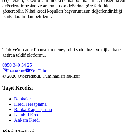
seçenekleri; başvuru tarihindeki banka politikalarına, müşteri kredi
değerlendirmesine ve aracın kasko değerine göre farklılık
gösterebilir. Nihai kredi koşulları başvurunuzun değerlendirildiği
banka tarafından belirlenir.
Türkiye'nin araç finansman deneyimini sade, hızlı ve dijital hale
getiren teklif platformu.
0850 340 34 25
Instagram
YouTube
©
2026
Otokredibul. Tüm hakları saklıdır.
Taşıt Kredisi
Bankalar
Kredi Hesaplama
Banka Karşılaştırma
İstanbul Kredi
Ankara Kredi
Bilgi Merkezi