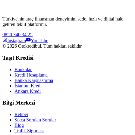
Türkiye'nin araç finansman deneyimini sade, hızlı ve dijital hale
getiren teklif platformu.
0850 340 34 25
Instagram
YouTube
©
2026
Otokredibul. Tüm hakları saklıdır.
Taşıt Kredisi
Bankalar
Kredi Hesaplama
Banka Karşılaştırma
İstanbul Kredi
Ankara Kredi
Bilgi Merkezi
Rehber
Sıkça Sorulan Sorular
Blog
Trafik Sigortası