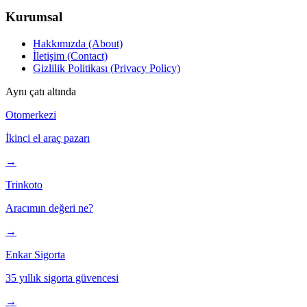
Kurumsal
Hakkımızda (About)
İletişim (Contact)
Gizlilik Politikası (Privacy Policy)
Aynı çatı altında
Otomerkezi
İkinci el araç pazarı
→
Trinkoto
Aracımın değeri ne?
→
Enkar Sigorta
35 yıllık sigorta güvencesi
→