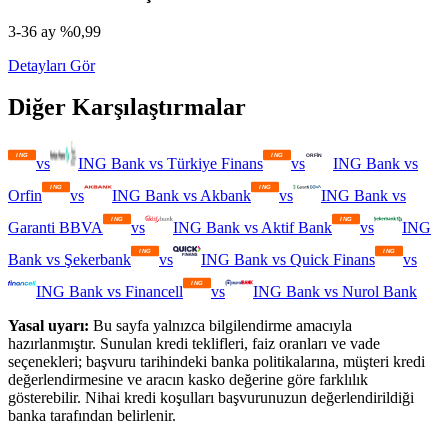
3-36 ay %0,99
Detayları Gör
Diğer Karşılaştırmalar
vs
ING Bank
vs
Türkiye Finans
vs
ING Bank
vs
Orfin
vs
ING Bank
vs
Akbank
vs
ING Bank
vs
Garanti BBVA
vs
ING Bank
vs
Aktif Bank
vs
ING
Bank
vs
Şekerbank
vs
ING Bank
vs
Quick Finans
vs
ING Bank
vs
Financell
vs
ING Bank
vs
Nurol Bank
Yasal uyarı:
Bu sayfa yalnızca bilgilendirme amacıyla
hazırlanmıştır. Sunulan kredi teklifleri, faiz oranları ve vade
seçenekleri; başvuru tarihindeki banka politikalarına, müşteri kredi
değerlendirmesine ve aracın kasko değerine göre farklılık
gösterebilir. Nihai kredi koşulları başvurunuzun değerlendirildiği
banka tarafından belirlenir.