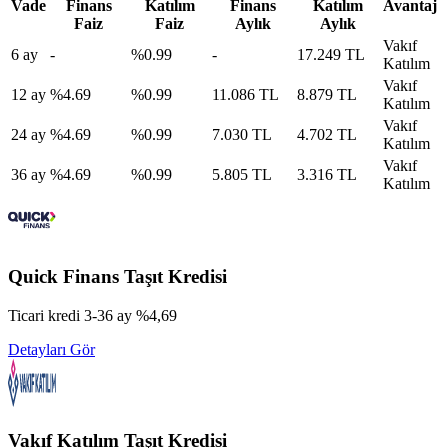
Vade
Finans
Katılım
Finans
Katılım
Avantaj
Faiz
Faiz
Aylık
Aylık
Vakıf
6
ay
-
%
0.99
-
17.249 TL
Katılım
Vakıf
12
ay
%
4.69
%
0.99
11.086 TL
8.879 TL
Katılım
Vakıf
24
ay
%
4.69
%
0.99
7.030 TL
4.702 TL
Katılım
Vakıf
36
ay
%
4.69
%
0.99
5.805 TL
3.316 TL
Katılım
Quick Finans
Taşıt Kredisi
Ticari kredi 3-36 ay %4,69
Detayları Gör
Vakıf Katılım
Taşıt Kredisi