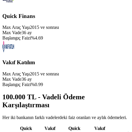
Quick Finans
Max Araç Yaşı
2015
ve sonrası
Max Vade
36
ay
Başlangıç Faizi
%
4.69
Vakıf Katılım
Max Araç Yaşı
2015
ve sonrası
Max Vade
36
ay
Başlangıç Faizi
%
0.99
100.000 TL - Vadeli Ödeme
Karşılaştırması
Her iki bankanın farklı vadelerdeki faiz oranları ve aylık ödemeleri.
Quick
Vakıf
Quick
Vakıf