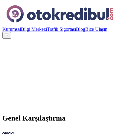
Kurumsal
Bilgi Merkezi
Trafik Sigortası
Blog
Bize Ulaşın
OE
Yazar:
Otokredibul Editör Ekibi
15 Ocak 2024
vs
Genel Karşılaştırma