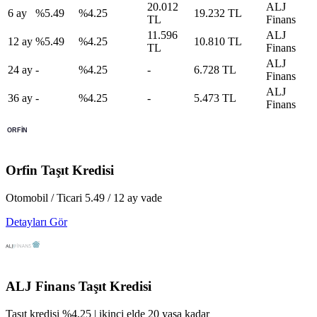
20.012
ALJ
6
ay
%
5.49
%
4.25
19.232 TL
TL
Finans
11.596
ALJ
12
ay
%
5.49
%
4.25
10.810 TL
TL
Finans
ALJ
24
ay
-
%
4.25
-
6.728 TL
Finans
ALJ
36
ay
-
%
4.25
-
5.473 TL
Finans
Orfin
Taşıt Kredisi
Otomobil / Ticari 5.49 / 12 ay vade
Detayları Gör
ALJ Finans
Taşıt Kredisi
Taşıt kredisi %4,25 | ikinci elde 20 yaşa kadar