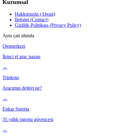
Kurumsal
Hakkımızda (About)
İletişim (Contact)
Gizlilik Politikası (Privacy Policy)
Aynı çatı altında
Otomerkezi
İkinci el araç pazarı
→
Trinkoto
Aracımın değeri ne?
→
Enkar Sigorta
35 yıllık sigorta güvencesi
→