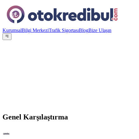
Kurumsal
Bilgi Merkezi
Trafik Sigortası
Blog
Bize Ulaşın
OE
Yazar:
Otokredibul Editör Ekibi
15 Ocak 2024
vs
Genel Karşılaştırma