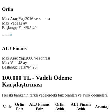
Orfin
Max Araç Yaşı
2016
ve sonrası
Max Vade
12
ay
Başlangıç Faizi
%
5.49
ALJ Finans
Max Araç Yaşı
2006
ve sonrası
Max Vade
48
ay
Başlangıç Faizi
%
4.25
100.000 TL - Vadeli Ödeme
Karşılaştırması
Her iki bankanın farklı vadelerdeki faiz oranları ve aylık ödemeleri.
Orfin
ALJ Finans
Orfin
ALJ Finans
Vade
Avantaj
Faiz
Faiz
Aylık
Aylık