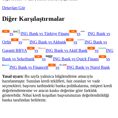
Detayları Gör
Diğer Karşılaştırmalar
vs
ING Bank
vs
Türkiye Finans
vs
ING Bank
vs
Orfin
vs
ING Bank
vs
Akbank
vs
ING Bank
vs
Garanti BBVA
vs
ING Bank
vs
Aktif Bank
vs
ING
Bank
vs
Şekerbank
vs
ING Bank
vs
Quick Finans
vs
ING Bank
vs
Financell
vs
ING Bank
vs
Nurol Bank
Yasal uyarı:
Bu sayfa yalnızca bilgilendirme amacıyla
hazırlanmıştır. Sunulan kredi teklifleri, faiz oranları ve vade
seçenekleri; başvuru tarihindeki banka politikalarına, müşteri kredi
değerlendirmesine ve aracın kasko değerine göre farklılık
gösterebilir. Nihai kredi koşulları başvurunuzun değerlendirildiği
banka tarafından belirlenir.