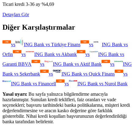
Ticari kredi 3-36 ay %4,69
Detayları Gör
Diğer Karşılaştırmalar
vs
ING Bank
vs
Türkiye Finans
vs
ING Bank
vs
Orfin
vs
ING Bank
vs
Akbank
vs
ING Bank
vs
Garanti BBVA
vs
ING Bank
vs
Aktif Bank
vs
ING
Bank
vs
Şekerbank
vs
ING Bank
vs
Quick Finans
vs
ING Bank
vs
Financell
vs
ING Bank
vs
Nurol Bank
Yasal uyarı:
Bu sayfa yalnızca bilgilendirme amacıyla
hazırlanmıştır. Sunulan kredi teklifleri, faiz oranları ve vade
seçenekleri; başvuru tarihindeki banka politikalarına, müşteri kredi
değerlendirmesine ve aracın kasko değerine göre farklılık
gösterebilir. Nihai kredi koşulları başvurunuzun değerlendirildiği
banka tarafından belirlenir.