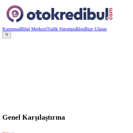
Kurumsal
Bilgi Merkezi
Trafik Sigortası
Blog
Bize Ulaşın
OE
Yazar:
Otokredibul Editör Ekibi
15 Ocak 2024
vs
Genel Karşılaştırma