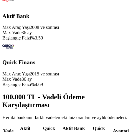
Aktif Bank
Max Araç Yaşı
2008
ve sonrası
Max Vade
36
ay
Başlangıç Faizi
%
3.59
Quick Finans
Max Araç Yaşı
2015
ve sonrası
Max Vade
36
ay
Başlangıç Faizi
%
4.69
100.000 TL - Vadeli Ödeme
Karşılaştırması
Her iki bankanın farklı vadelerdeki faiz oranları ve aylık ödemeleri.
Aktif
Quick
Aktif Bank
Quick
Vade
Avantaj