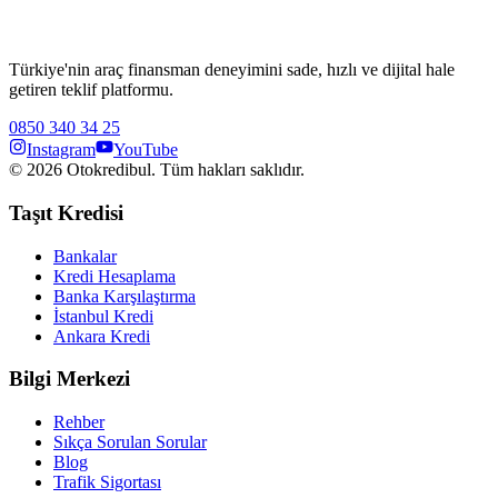
Türkiye'nin araç finansman deneyimini sade, hızlı ve dijital hale
getiren teklif platformu.
0850 340 34 25
Instagram
YouTube
©
2026
Otokredibul. Tüm hakları saklıdır.
Taşıt Kredisi
Bankalar
Kredi Hesaplama
Banka Karşılaştırma
İstanbul Kredi
Ankara Kredi
Bilgi Merkezi
Rehber
Sıkça Sorulan Sorular
Blog
Trafik Sigortası