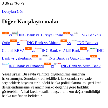
3-36 ay %0,79
Detayları Gör
Diğer Karşılaştırmalar
vs
ING Bank
vs
Türkiye Finans
vs
ING Bank
vs
Orfin
vs
ING Bank
vs
Akbank
vs
ING Bank
vs
Garanti BBVA
vs
ING Bank
vs
Aktif Bank
vs
ING
Bank
vs
Şekerbank
vs
ING Bank
vs
Quick Finans
vs
ING Bank
vs
Financell
vs
ING Bank
vs
Nurol Bank
Yasal uyarı:
Bu sayfa yalnızca bilgilendirme amacıyla
hazırlanmıştır. Sunulan kredi teklifleri, faiz oranları ve vade
seçenekleri; başvuru tarihindeki banka politikalarına, müşteri kredi
değerlendirmesine ve aracın kasko değerine göre farklılık
gösterebilir. Nihai kredi koşulları başvurunuzun değerlendirildiği
banka tarafından belirlenir.