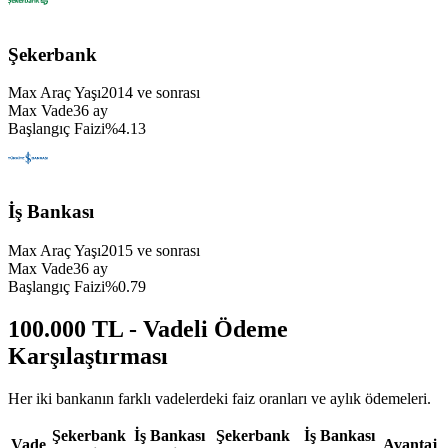
Şekerbank
Max Araç Yaşı
2014
ve sonrası
Max Vade
36
ay
Başlangıç Faizi
%
4.13
İş Bankası
Max Araç Yaşı
2015
ve sonrası
Max Vade
36
ay
Başlangıç Faizi
%
0.79
100.000 TL - Vadeli Ödeme
Karşılaştırması
Her iki bankanın farklı vadelerdeki faiz oranları ve aylık ödemeleri.
Şekerbank
İş Bankası
Şekerbank
İş Bankası
Vade
Avantaj