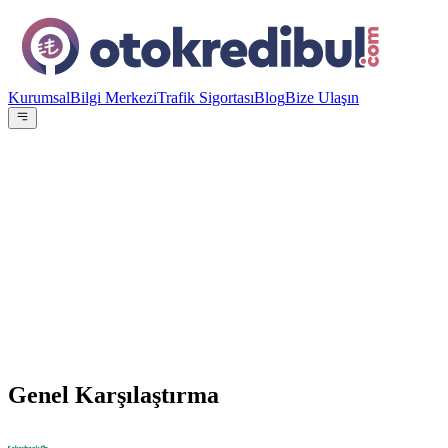
Kurumsal
Bilgi Merkezi
Trafik Sigortası
Blog
Bize Ulaşın
OE
Yazar:
Otokredibul Editör Ekibi
15 Ocak 2024
vs
Genel Karşılaştırma