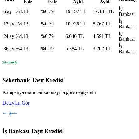
Faiz
Faiz
Aylık
Aylık
İş
6
ay
%
4.13
%
0.79
19.157 TL
17.131 TL
Bankası
İş
12
ay
%
4.13
%
0.79
10.736 TL
8.767 TL
Bankası
İş
24
ay
%
4.13
%
0.79
6.646 TL
4.591 TL
Bankası
İş
36
ay
%
4.13
%
0.79
5.384 TL
3.202 TL
Bankası
Şekerbank
Taşıt Kredisi
Kampanya oranı banka onayına göre değişebilir
Detayları Gör
İş Bankası
Taşıt Kredisi