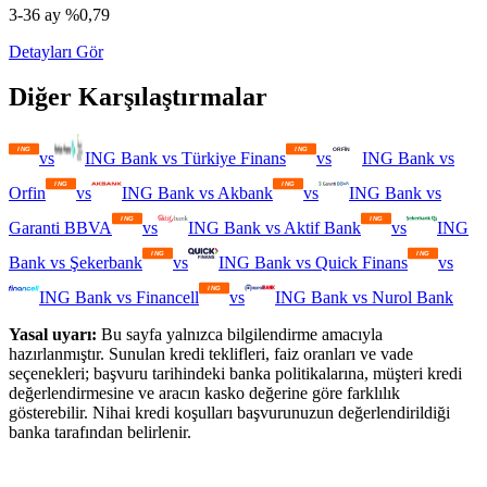
3-36 ay %0,79
Detayları Gör
Diğer Karşılaştırmalar
vs
ING Bank
vs
Türkiye Finans
vs
ING Bank
vs
Orfin
vs
ING Bank
vs
Akbank
vs
ING Bank
vs
Garanti BBVA
vs
ING Bank
vs
Aktif Bank
vs
ING
Bank
vs
Şekerbank
vs
ING Bank
vs
Quick Finans
vs
ING Bank
vs
Financell
vs
ING Bank
vs
Nurol Bank
Yasal uyarı:
Bu sayfa yalnızca bilgilendirme amacıyla
hazırlanmıştır. Sunulan kredi teklifleri, faiz oranları ve vade
seçenekleri; başvuru tarihindeki banka politikalarına, müşteri kredi
değerlendirmesine ve aracın kasko değerine göre farklılık
gösterebilir. Nihai kredi koşulları başvurunuzun değerlendirildiği
banka tarafından belirlenir.