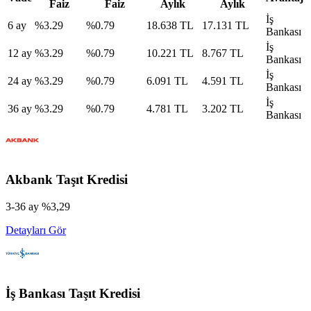
Faiz
Faiz
Aylık
Aylık
İş
6
ay
%
3.29
%
0.79
18.638 TL
17.131 TL
Bankası
İş
12
ay
%
3.29
%
0.79
10.221 TL
8.767 TL
Bankası
İş
24
ay
%
3.29
%
0.79
6.091 TL
4.591 TL
Bankası
İş
36
ay
%
3.29
%
0.79
4.781 TL
3.202 TL
Bankası
Akbank
Taşıt Kredisi
3-36 ay %3,29
Detayları Gör
İş Bankası
Taşıt Kredisi