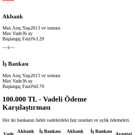
Akbank
Max Araç Yaşı
2013
ve sonrası
Max Vade
36
ay
Başlangıç Faizi
%
3.29
İş Bankası
Max Araç Yaşı
2015
ve sonrası
Max Vade
36
ay
Başlangıç Faizi
%
0.79
100.000 TL - Vadeli Ödeme
Karşılaştırması
Her iki bankanın farklı vadelerdeki faiz oranları ve aylık ödemeleri.
Akbank
İş Bankası
Akbank
İş Bankası
Vade
Avantaj