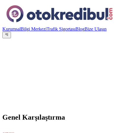
Kurumsal
Bilgi Merkezi
Trafik Sigortası
Blog
Bize Ulaşın
OE
Yazar:
Otokredibul Editör Ekibi
15 Ocak 2024
vs
Genel Karşılaştırma