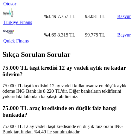
Otosor
%
3.49
7.757
TL
93.081
TL
Başvur
Türkiye Finans
%
4.69
8.315
TL
99.775
TL
Başvur
Quick Finans
Sıkça Sorulan Sorular
75.000 TL taşıt kredisi 12 ay vadeli aylık ne kadar
öderim?
75.000 TL taşıt kredisini 12 ay vadeli kullanırsanız en düşük aylık
ödeme ING Bank ile 8.220 TL'dir. Diğer bankaların tekliflerini
yukarıdaki tablodan karşılaştırabilirsiniz.
75.000 TL araç kredisinde en düşük faiz hangi
bankada?
75.000 TL 12 ay vadeli taşıt kredisinde en düşük faiz oranı ING
Bank tarafından %4.49 ile sunulmaktadır.