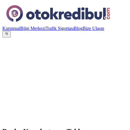
Kurumsal
Bilgi Merkezi
Trafik Sigortası
Blog
Bize Ulaşın
OE
Yazar:
Otokredibul Editör Ekibi
15 Ocak 2024
En Düşük Aylık
8.220
TL
ING Bank
%
4.49