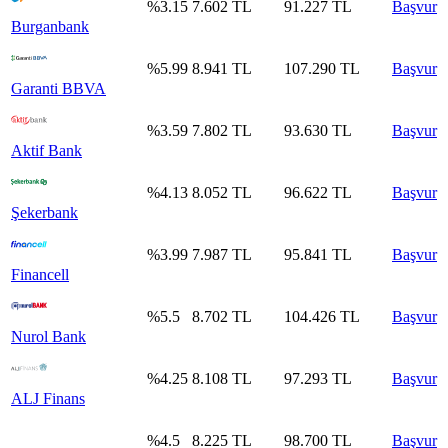
%
3.15
7.602
TL
91.227
TL
Başvur
Burganbank
%
5.99
8.941
TL
107.290
TL
Başvur
Garanti BBVA
%
3.59
7.802
TL
93.630
TL
Başvur
Aktif Bank
%
4.13
8.052
TL
96.622
TL
Başvur
Şekerbank
%
3.99
7.987
TL
95.841
TL
Başvur
Financell
%
5.5
8.702
TL
104.426
TL
Başvur
Nurol Bank
%
4.25
8.108
TL
97.293
TL
Başvur
ALJ Finans
%
4.5
8.225
TL
98.700
TL
Başvur