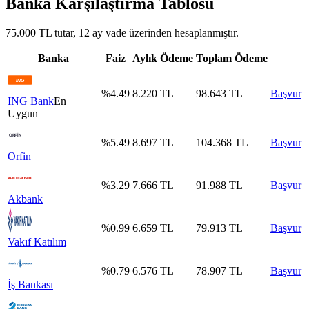
Banka Karşılaştırma Tablosu
75.000 TL tutar, 12 ay vade üzerinden hesaplanmıştır.
Banka
Faiz
Aylık Ödeme
Toplam Ödeme
%
4.49
8.220
TL
98.643
TL
Başvur
ING Bank
En
Uygun
%
5.49
8.697
TL
104.368
TL
Başvur
Orfin
%
3.29
7.666
TL
91.988
TL
Başvur
Akbank
%
0.99
6.659
TL
79.913
TL
Başvur
Vakıf Katılım
%
0.79
6.576
TL
78.907
TL
Başvur
İş Bankası