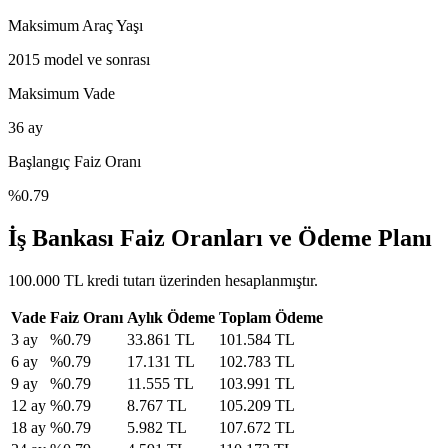
Maksimum Araç Yaşı
2015
model ve sonrası
Maksimum Vade
36
ay
Başlangıç Faiz Oranı
%
0.79
İş Bankası Faiz Oranları ve Ödeme Planı
100.000 TL kredi tutarı üzerinden hesaplanmıştır.
Vade
Faiz Oranı
Aylık Ödeme
Toplam Ödeme
3
ay
%
0.79
33.861 TL
101.584 TL
6
ay
%
0.79
17.131 TL
102.783 TL
9
ay
%
0.79
11.555 TL
103.991 TL
12
ay
%
0.79
8.767 TL
105.209 TL
18
ay
%
0.79
5.982 TL
107.672 TL