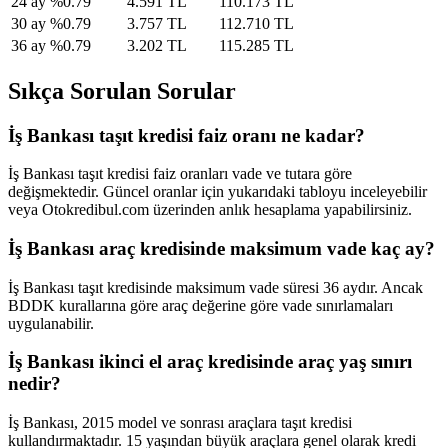
24
ay
%
0.79
4.591 TL
110.173 TL
30
ay
%
0.79
3.757 TL
112.710 TL
36
ay
%
0.79
3.202 TL
115.285 TL
Sıkça Sorulan Sorular
İş Bankası taşıt kredisi faiz oranı ne kadar?
İş Bankası taşıt kredisi faiz oranları vade ve tutara göre
değişmektedir. Güncel oranlar için yukarıdaki tabloyu inceleyebilir
veya Otokredibul.com üzerinden anlık hesaplama yapabilirsiniz.
İş Bankası araç kredisinde maksimum vade kaç ay?
İş Bankası taşıt kredisinde maksimum vade süresi 36 aydır. Ancak
BDDK kurallarına göre araç değerine göre vade sınırlamaları
uygulanabilir.
İş Bankası ikinci el araç kredisinde araç yaş sınırı
nedir?
İş Bankası, 2015 model ve sonrası araçlara taşıt kredisi
kullandırmaktadır. 15 yaşından büyük araçlara genel olarak kredi