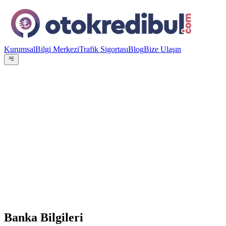
Kurumsal
Bilgi Merkezi
Trafik Sigortası
Blog
Bize Ulaşın
OE
Yazar:
Otokredibul Editör Ekibi
15 Ocak 2024
3-36 ay %0,79
Banka Bilgileri