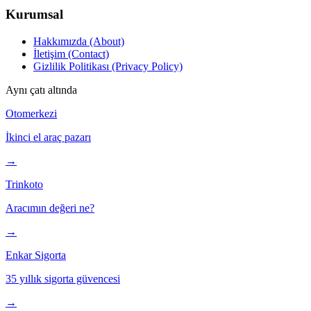
Kurumsal
Hakkımızda (About)
İletişim (Contact)
Gizlilik Politikası (Privacy Policy)
Aynı çatı altında
Otomerkezi
İkinci el araç pazarı
→
Trinkoto
Aracımın değeri ne?
→
Enkar Sigorta
35 yıllık sigorta güvencesi
→