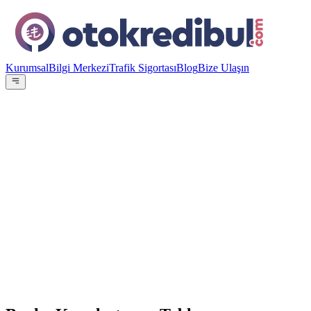
Kurumsal
Bilgi Merkezi
Trafik Sigortası
Blog
Bize Ulaşın
OE
Yazar:
Otokredibul Editör Ekibi
15 Ocak 2024
En Düşük Aylık
4.469
TL
ING Bank
%
4.89