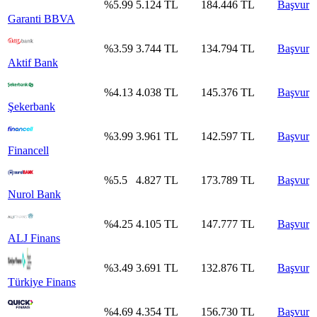
%
5.99
5.124
TL
184.446
TL
Başvur
Garanti BBVA
%
3.59
3.744
TL
134.794
TL
Başvur
Aktif Bank
%
4.13
4.038
TL
145.376
TL
Başvur
Şekerbank
%
3.99
3.961
TL
142.597
TL
Başvur
Financell
%
5.5
4.827
TL
173.789
TL
Başvur
Nurol Bank
%
4.25
4.105
TL
147.777
TL
Başvur
ALJ Finans
%
3.49
3.691
TL
132.876
TL
Başvur
Türkiye Finans
%
4.69
4.354
TL
156.730
TL
Başvur