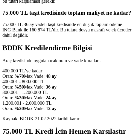
bu tutarı karşılaması gerekir.
75.000 TL taşıt kredisinde toplam maliyet ne kadar?
75.000 TL 36 ay vadeli taşıt kredisinde en düşük toplam ödeme
ING Bank ile 160.874 TL'dir. Bu tutara dosya masrafı ve ek ücretler
dahil değildir.
BDDK Kredilendirme Bilgisi
Araç kredisinde uygulanacak oran ve vade kuralları.
400.000 TL'ye kadar
Oran:
%70
Max Vade:
48 ay
400.001 - 800.000 TL
Oran:
%50
Max Vade:
36 ay
800.001 - 1.200.000 TL
Oran:
%30
Max Vade:
24 ay
1.200.001 - 2.000.000 TL
Oran:
%20
Max Vade:
12 ay
Kaynak: BDDK
21.02.2022
tarihli karar
75.000
TL Kredi İçin Hemen Karşılaştır