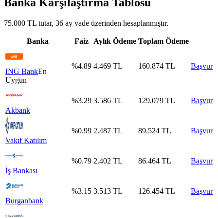
Banka Karşılaştırma Tablosu
75.000 TL tutar, 36 ay vade üzerinden hesaplanmıştır.
Banka
Faiz
Aylık Ödeme
Toplam Ödeme
%
4.89
4.469
TL
160.874
TL
Başvur
ING Bank
En
Uygun
%
3.29
3.586
TL
129.079
TL
Başvur
Akbank
%
0.99
2.487
TL
89.524
TL
Başvur
Vakıf Katılım
%
0.79
2.402
TL
86.464
TL
Başvur
İş Bankası
%
3.15
3.513
TL
126.454
TL
Başvur
Burganbank