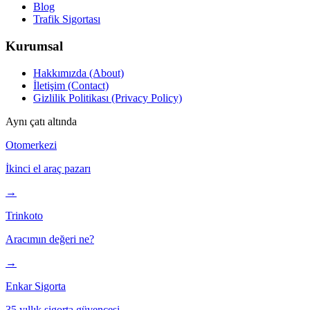
Blog
Trafik Sigortası
Kurumsal
Hakkımızda (About)
İletişim (Contact)
Gizlilik Politikası (Privacy Policy)
Aynı çatı altında
Otomerkezi
İkinci el araç pazarı
→
Trinkoto
Aracımın değeri ne?
→
Enkar Sigorta
35 yıllık sigorta güvencesi