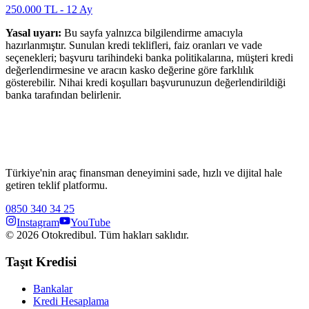
250.000
TL -
12
Ay
Yasal uyarı:
Bu sayfa yalnızca bilgilendirme amacıyla
hazırlanmıştır. Sunulan kredi teklifleri, faiz oranları ve vade
seçenekleri; başvuru tarihindeki banka politikalarına, müşteri kredi
değerlendirmesine ve aracın kasko değerine göre farklılık
gösterebilir. Nihai kredi koşulları başvurunuzun değerlendirildiği
banka tarafından belirlenir.
Türkiye'nin araç finansman deneyimini sade, hızlı ve dijital hale
getiren teklif platformu.
0850 340 34 25
Instagram
YouTube
©
2026
Otokredibul. Tüm hakları saklıdır.
Taşıt Kredisi
Bankalar
Kredi Hesaplama