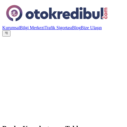
Kurumsal
Bilgi Merkezi
Trafik Sigortası
Blog
Bize Ulaşın
OE
Yazar:
Otokredibul Editör Ekibi
15 Ocak 2024
En Düşük Aylık
10.960
TL
ING Bank
%
4.49