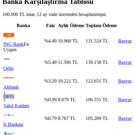
Banka Karşılaştırma Tablosu
100.000 TL tutar, 12 ay vade üzerinden hesaplanmıştır.
Banka
Faiz
Aylık Ödeme
Toplam Ödeme
%
4.49
10.960
TL
131.524
TL
Başvur
ING Bank
En
Uygun
%
5.49
11.596
TL
139.158
TL
Başvur
Orfin
%
3.29
10.221
TL
122.651
TL
Başvur
Akbank
%
0.99
8.879
TL
106.551
TL
Başvur
Vakıf Katılım
%
0.79
8.767
TL
105.209
TL
Başvur
İş Bankası