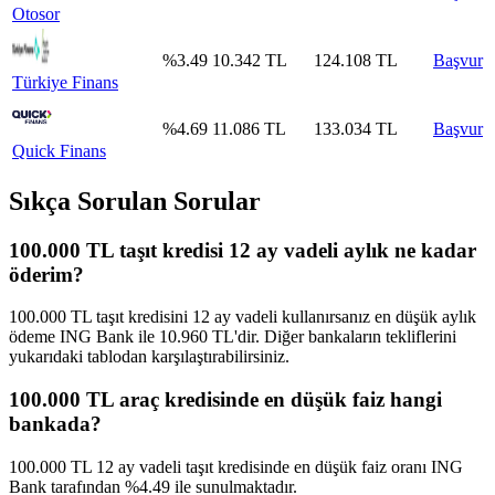
Otosor
%
3.49
10.342
TL
124.108
TL
Başvur
Türkiye Finans
%
4.69
11.086
TL
133.034
TL
Başvur
Quick Finans
Sıkça Sorulan Sorular
100.000 TL taşıt kredisi 12 ay vadeli aylık ne kadar
öderim?
100.000 TL taşıt kredisini 12 ay vadeli kullanırsanız en düşük aylık
ödeme ING Bank ile 10.960 TL'dir. Diğer bankaların tekliflerini
yukarıdaki tablodan karşılaştırabilirsiniz.
100.000 TL araç kredisinde en düşük faiz hangi
bankada?
100.000 TL 12 ay vadeli taşıt kredisinde en düşük faiz oranı ING
Bank tarafından %4.49 ile sunulmaktadır.