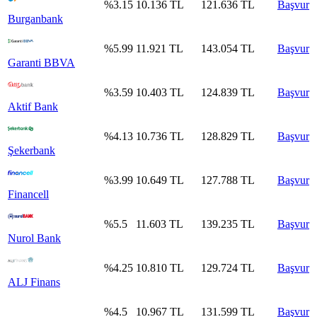
%
3.15
10.136
TL
121.636
TL
Başvur
Burganbank
%
5.99
11.921
TL
143.054
TL
Başvur
Garanti BBVA
%
3.59
10.403
TL
124.839
TL
Başvur
Aktif Bank
%
4.13
10.736
TL
128.829
TL
Başvur
Şekerbank
%
3.99
10.649
TL
127.788
TL
Başvur
Financell
%
5.5
11.603
TL
139.235
TL
Başvur
Nurol Bank
%
4.25
10.810
TL
129.724
TL
Başvur
ALJ Finans
%
4.5
10.967
TL
131.599
TL
Başvur