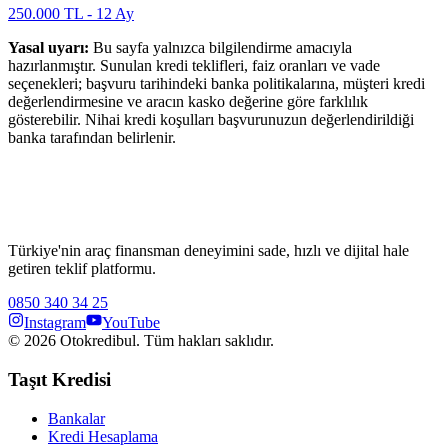
250.000
TL -
12
Ay
Yasal uyarı:
Bu sayfa yalnızca bilgilendirme amacıyla
hazırlanmıştır. Sunulan kredi teklifleri, faiz oranları ve vade
seçenekleri; başvuru tarihindeki banka politikalarına, müşteri kredi
değerlendirmesine ve aracın kasko değerine göre farklılık
gösterebilir. Nihai kredi koşulları başvurunuzun değerlendirildiği
banka tarafından belirlenir.
Türkiye'nin araç finansman deneyimini sade, hızlı ve dijital hale
getiren teklif platformu.
0850 340 34 25
Instagram
YouTube
©
2026
Otokredibul. Tüm hakları saklıdır.
Taşıt Kredisi
Bankalar
Kredi Hesaplama