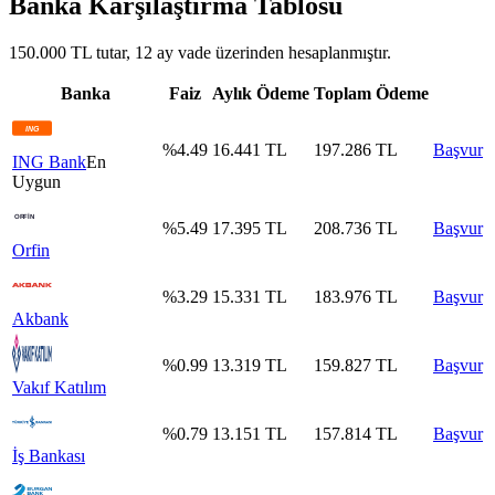
Banka Karşılaştırma Tablosu
150.000 TL tutar, 12 ay vade üzerinden hesaplanmıştır.
Banka
Faiz
Aylık Ödeme
Toplam Ödeme
%
4.49
16.441
TL
197.286
TL
Başvur
ING Bank
En
Uygun
%
5.49
17.395
TL
208.736
TL
Başvur
Orfin
%
3.29
15.331
TL
183.976
TL
Başvur
Akbank
%
0.99
13.319
TL
159.827
TL
Başvur
Vakıf Katılım
%
0.79
13.151
TL
157.814
TL
Başvur
İş Bankası