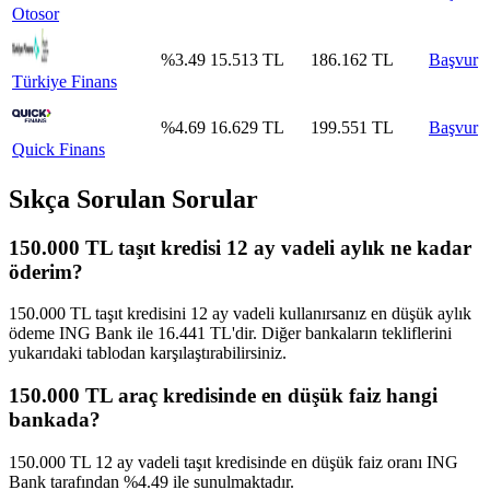
Otosor
%
3.49
15.513
TL
186.162
TL
Başvur
Türkiye Finans
%
4.69
16.629
TL
199.551
TL
Başvur
Quick Finans
Sıkça Sorulan Sorular
150.000 TL taşıt kredisi 12 ay vadeli aylık ne kadar
öderim?
150.000 TL taşıt kredisini 12 ay vadeli kullanırsanız en düşük aylık
ödeme ING Bank ile 16.441 TL'dir. Diğer bankaların tekliflerini
yukarıdaki tablodan karşılaştırabilirsiniz.
150.000 TL araç kredisinde en düşük faiz hangi
bankada?
150.000 TL 12 ay vadeli taşıt kredisinde en düşük faiz oranı ING
Bank tarafından %4.49 ile sunulmaktadır.