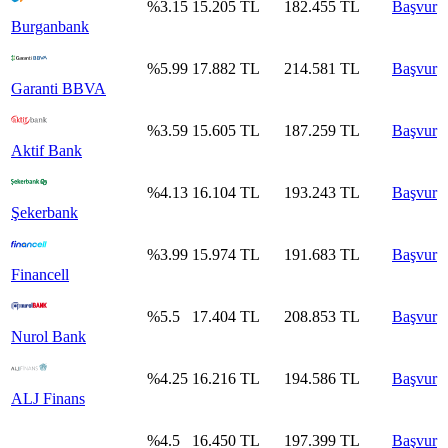
%
3.15
15.205
TL
182.455
TL
Başvur
Burganbank
%
5.99
17.882
TL
214.581
TL
Başvur
Garanti BBVA
%
3.59
15.605
TL
187.259
TL
Başvur
Aktif Bank
%
4.13
16.104
TL
193.243
TL
Başvur
Şekerbank
%
3.99
15.974
TL
191.683
TL
Başvur
Financell
%
5.5
17.404
TL
208.853
TL
Başvur
Nurol Bank
%
4.25
16.216
TL
194.586
TL
Başvur
ALJ Finans
%
4.5
16.450
TL
197.399
TL
Başvur