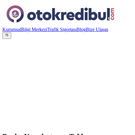
Kurumsal
Bilgi Merkezi
Trafik Sigortası
Blog
Bize Ulaşın
OE
Yazar:
Otokredibul Editör Ekibi
15 Ocak 2024
En Düşük Aylık
16.441
TL
ING Bank
%
4.49