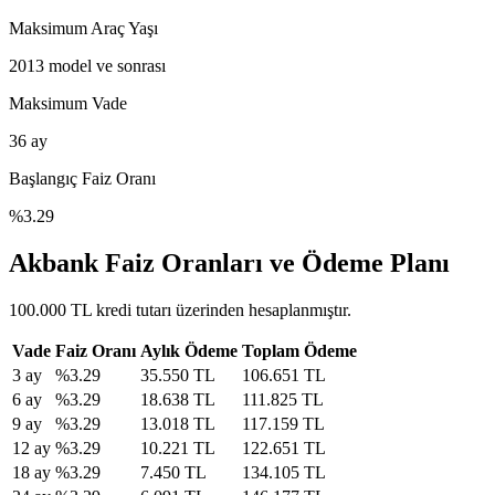
Maksimum Araç Yaşı
2013
model ve sonrası
Maksimum Vade
36
ay
Başlangıç Faiz Oranı
%
3.29
Akbank Faiz Oranları ve Ödeme Planı
100.000 TL kredi tutarı üzerinden hesaplanmıştır.
Vade
Faiz Oranı
Aylık Ödeme
Toplam Ödeme
3
ay
%
3.29
35.550 TL
106.651 TL
6
ay
%
3.29
18.638 TL
111.825 TL
9
ay
%
3.29
13.018 TL
117.159 TL
12
ay
%
3.29
10.221 TL
122.651 TL
18
ay
%
3.29
7.450 TL
134.105 TL