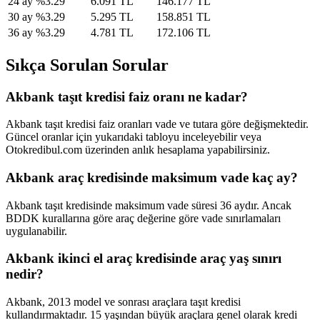
24
ay
%
3.29
6.091 TL
146.177 TL
30
ay
%
3.29
5.295 TL
158.851 TL
36
ay
%
3.29
4.781 TL
172.106 TL
Sıkça Sorulan Sorular
Akbank taşıt kredisi faiz oranı ne kadar?
Akbank taşıt kredisi faiz oranları vade ve tutara göre değişmektedir.
Güncel oranlar için yukarıdaki tabloyu inceleyebilir veya
Otokredibul.com üzerinden anlık hesaplama yapabilirsiniz.
Akbank araç kredisinde maksimum vade kaç ay?
Akbank taşıt kredisinde maksimum vade süresi 36 aydır. Ancak
BDDK kurallarına göre araç değerine göre vade sınırlamaları
uygulanabilir.
Akbank ikinci el araç kredisinde araç yaş sınırı
nedir?
Akbank, 2013 model ve sonrası araçlara taşıt kredisi
kullandırmaktadır. 15 yaşından büyük araçlara genel olarak kredi