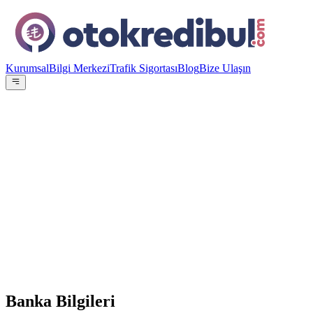
Kurumsal
Bilgi Merkezi
Trafik Sigortası
Blog
Bize Ulaşın
OE
Yazar:
Otokredibul Editör Ekibi
15 Ocak 2024
3-36 ay %3,29
Banka Bilgileri