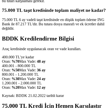
bu tutarı karşılaması gerekir.
75.000 TL taşıt kredisinde toplam maliyet ne kadar?
75.000 TL 6 ay vadeli taşıt kredisinde en düşük toplam ödeme ING
Bank ile 87.217 TL'dir. Bu tutara dosya masrafı ve ek ücretler dahil
değildir.
BDDK Kredilendirme Bilgisi
Araç kredisinde uygulanacak oran ve vade kuralları.
400.000 TL'ye kadar
Oran:
%70
Max Vade:
48 ay
400.001 - 800.000 TL
Oran:
%50
Max Vade:
36 ay
800.001 - 1.200.000 TL
Oran:
%30
Max Vade:
24 ay
1.200.001 - 2.000.000 TL
Oran:
%20
Max Vade:
12 ay
Kaynak: BDDK
21.02.2022
tarihli karar
75.000
TL Kredi İçin Hemen Karşılaştır