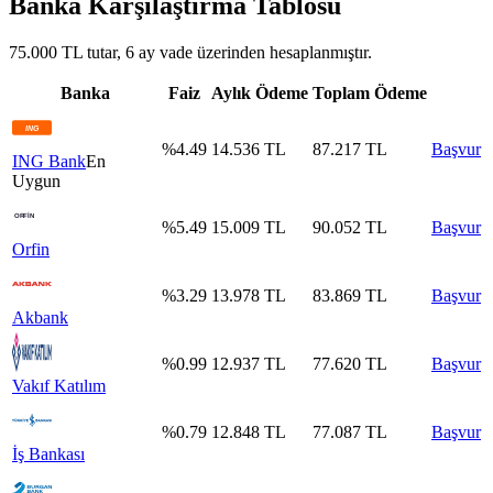
Banka Karşılaştırma Tablosu
75.000 TL tutar, 6 ay vade üzerinden hesaplanmıştır.
Banka
Faiz
Aylık Ödeme
Toplam Ödeme
%
4.49
14.536
TL
87.217
TL
Başvur
ING Bank
En
Uygun
%
5.49
15.009
TL
90.052
TL
Başvur
Orfin
%
3.29
13.978
TL
83.869
TL
Başvur
Akbank
%
0.99
12.937
TL
77.620
TL
Başvur
Vakıf Katılım
%
0.79
12.848
TL
77.087
TL
Başvur
İş Bankası