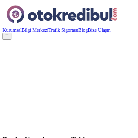
Kurumsal
Bilgi Merkezi
Trafik Sigortası
Blog
Bize Ulaşın
OE
Yazar:
Otokredibul Editör Ekibi
15 Ocak 2024
En Düşük Aylık
14.536
TL
ING Bank
%
4.49