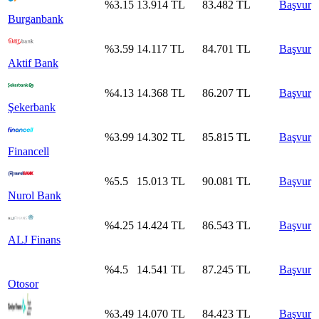
%
3.15
13.914
TL
83.482
TL
Başvur
Burganbank
%
3.59
14.117
TL
84.701
TL
Başvur
Aktif Bank
%
4.13
14.368
TL
86.207
TL
Başvur
Şekerbank
%
3.99
14.302
TL
85.815
TL
Başvur
Financell
%
5.5
15.013
TL
90.081
TL
Başvur
Nurol Bank
%
4.25
14.424
TL
86.543
TL
Başvur
ALJ Finans
%
4.5
14.541
TL
87.245
TL
Başvur
Otosor
%
3.49
14.070
TL
84.423
TL
Başvur