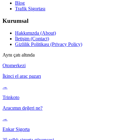
Blog
Trafik Sigortası
Kurumsal
Hakkımızda (About)
İletişim (Contact)
Gizlilik Politikası (Privacy Policy)
Aynı çatı altında
Otomerkezi
İkinci el araç pazarı
→
Trinkoto
Aracımın değeri ne?
→
Enkar Sigorta
35 yıllık sigorta güvencesi