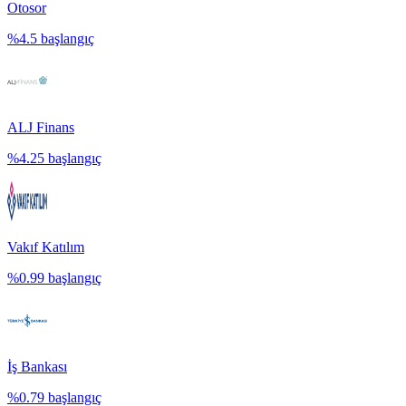
Otosor
%
4.5
başlangıç
ALJ Finans
%
4.25
başlangıç
Vakıf Katılım
%
0.99
başlangıç
İş Bankası
%
0.79
başlangıç