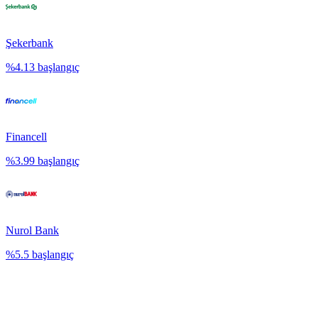
Şekerbank
%
4.13
başlangıç
Financell
%
3.99
başlangıç
Nurol Bank
%
5.5
başlangıç