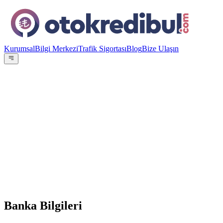
Kurumsal
Bilgi Merkezi
Trafik Sigortası
Blog
Bize Ulaşın
OE
Yazar:
Otokredibul Editör Ekibi
15 Ocak 2024
Ticari kredi 3-36 ay %4,69
Banka Bilgileri