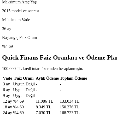
Maksimum Araç Yaşı
2015
model ve sonrası
Maksimum Vade
36
ay
Başlangıç Faiz Oranı
%
4.69
Quick Finans Faiz Oranları ve Ödeme Pla
100.000 TL kredi tutarı üzerinden hesaplanmıştır.
Vade
Faiz Oranı
Aylık Ödeme
Toplam Ödeme
3
ay
Uygun Değil
-
-
6
ay
Uygun Değil
-
-
9
ay
Uygun Değil
-
-
12
ay
%
4.69
11.086 TL
133.034 TL
18
ay
%
4.69
8.349 TL
150.276 TL
24
ay
%
4.69
7.030 TL
168.723 TL