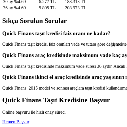
30
ay
%
4.69
6.277 TL
188.313 TL
36
ay
%
4.69
5.805 TL
208.973 TL
Sıkça Sorulan Sorular
Quick Finans taşıt kredisi faiz oranı ne kadar?
Quick Finans taşıt kredisi faiz oranları vade ve tutara göre değişmekt
Quick Finans araç kredisinde maksimum vade kaç a
Quick Finans taşıt kredisinde maksimum vade süresi 36 aydır. Ancak 
Quick Finans ikinci el araç kredisinde araç yaş sınırı 
Quick Finans, 2015 model ve sonrası araçlara taşıt kredisi kullandırm
Quick Finans
Taşıt Kredisine Başvur
Online başvuru ile hızlı onay süreci.
Hemen Başvur