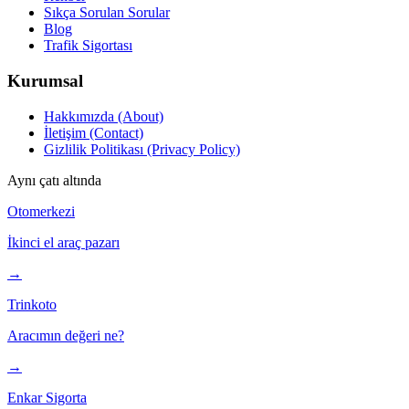
Sıkça Sorulan Sorular
Blog
Trafik Sigortası
Kurumsal
Hakkımızda (About)
İletişim (Contact)
Gizlilik Politikası (Privacy Policy)
Aynı çatı altında
Otomerkezi
İkinci el araç pazarı
→
Trinkoto
Aracımın değeri ne?
→
Enkar Sigorta