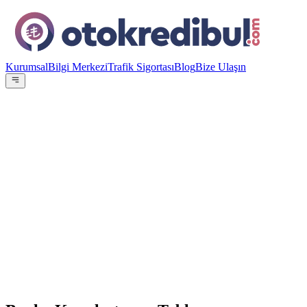
Kurumsal
Bilgi Merkezi
Trafik Sigortası
Blog
Bize Ulaşın
OE
Yazar:
Otokredibul Editör Ekibi
15 Ocak 2024
En Düşük Aylık
19.382
TL
ING Bank
%
4.49