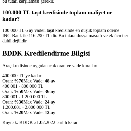
bu tutarı karşılaması gerekir.
100.000 TL taşıt kredisinde toplam maliyet ne
kadar?
100.000 TL 6 ay vadeli taşıt kredisinde en düşük toplam ödeme
ING Bank ile 116.290 TL'dir. Bu tutara dosya masrafı ve ek ücretler
dahil değildir.
BDDK Kredilendirme Bilgisi
Araç kredisinde uygulanacak oran ve vade kuralları.
400.000 TL'ye kadar
Oran:
%70
Max Vade:
48 ay
400.001 - 800.000 TL
Oran:
%50
Max Vade:
36 ay
800.001 - 1.200.000 TL
Oran:
%30
Max Vade:
24 ay
1.200.001 - 2.000.000 TL
Oran:
%20
Max Vade:
12 ay
Kaynak: BDDK
21.02.2022
tarihli karar