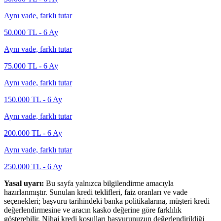
Aynı vade, farklı tutar
50.000
TL -
6
Ay
Aynı vade, farklı tutar
75.000
TL -
6
Ay
Aynı vade, farklı tutar
150.000
TL -
6
Ay
Aynı vade, farklı tutar
200.000
TL -
6
Ay
Aynı vade, farklı tutar
250.000
TL -
6
Ay
Yasal uyarı:
Bu sayfa yalnızca bilgilendirme amacıyla
hazırlanmıştır. Sunulan kredi teklifleri, faiz oranları ve vade
seçenekleri; başvuru tarihindeki banka politikalarına, müşteri kredi
değerlendirmesine ve aracın kasko değerine göre farklılık
gösterebilir. Nihai kredi koşulları başvurunuzun değerlendirildiği