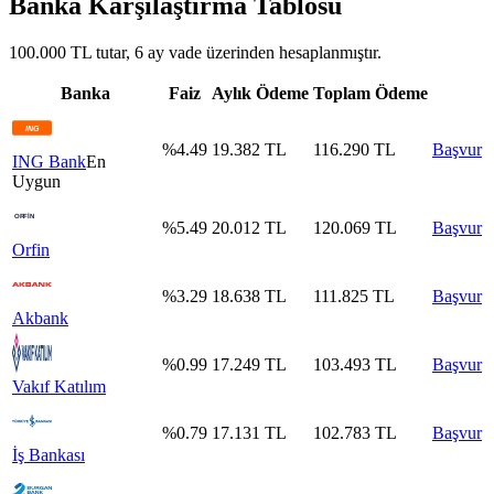
Banka Karşılaştırma Tablosu
100.000 TL tutar, 6 ay vade üzerinden hesaplanmıştır.
Banka
Faiz
Aylık Ödeme
Toplam Ödeme
%
4.49
19.382
TL
116.290
TL
Başvur
ING Bank
En
Uygun
%
5.49
20.012
TL
120.069
TL
Başvur
Orfin
%
3.29
18.638
TL
111.825
TL
Başvur
Akbank
%
0.99
17.249
TL
103.493
TL
Başvur
Vakıf Katılım
%
0.79
17.131
TL
102.783
TL
Başvur
İş Bankası