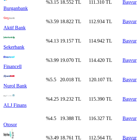
%
3.15
18.552
TL
111.310
TL
Başvur
Burganbank
%
3.59
18.822
TL
112.934
TL
Başvur
Aktif Bank
%
4.13
19.157
TL
114.942
TL
Başvur
Şekerbank
%
3.99
19.070
TL
114.420
TL
Başvur
Financell
%
5.5
20.018
TL
120.107
TL
Başvur
Nurol Bank
%
4.25
19.232
TL
115.390
TL
Başvur
ALJ Finans
%
4.5
19.388
TL
116.327
TL
Başvur
Otosor
%
3.49
18.761
TL
112.564
TL
Başvur