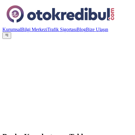
Kurumsal
Bilgi Merkezi
Trafik Sigortası
Blog
Bize Ulaşın
OE
Yazar:
Otokredibul Editör Ekibi
15 Ocak 2024
En Düşük Aylık
29.072
TL
ING Bank
%
4.49