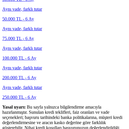
Aynı vade, farklı tutar
50.000
TL -
6
Ay
Aynı vade, farklı tutar
75.000
TL -
6
Ay
Aynı vade, farklı tutar
100.000
TL -
6
Ay
Aynı vade, farklı tutar
200.000
TL -
6
Ay
Aynı vade, farklı tutar
250.000
TL -
6
Ay
Yasal uyarı:
Bu sayfa yalnızca bilgilendirme amacıyla
hazırlanmıştır. Sunulan kredi teklifleri, faiz oranları ve vade
seçenekleri; başvuru tarihindeki banka politikalarına, müşteri kredi
değerlendirmesine ve aracın kasko değerine göre farklılık
gösterebilir. Nihai kredi koşulları başvurunuzun değerlendirildiği