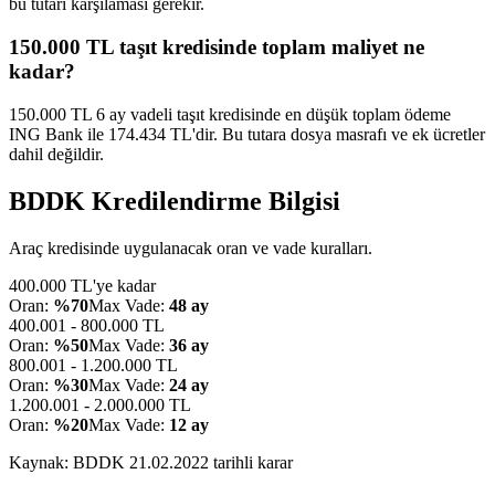
bu tutarı karşılaması gerekir.
150.000 TL taşıt kredisinde toplam maliyet ne
kadar?
150.000 TL 6 ay vadeli taşıt kredisinde en düşük toplam ödeme
ING Bank ile 174.434 TL'dir. Bu tutara dosya masrafı ve ek ücretler
dahil değildir.
BDDK Kredilendirme Bilgisi
Araç kredisinde uygulanacak oran ve vade kuralları.
400.000 TL'ye kadar
Oran:
%70
Max Vade:
48 ay
400.001 - 800.000 TL
Oran:
%50
Max Vade:
36 ay
800.001 - 1.200.000 TL
Oran:
%30
Max Vade:
24 ay
1.200.001 - 2.000.000 TL
Oran:
%20
Max Vade:
12 ay
Kaynak: BDDK
21.02.2022
tarihli karar