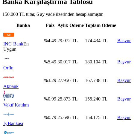
Banka Karşılaştırma Tablosu
150.000 TL tutar, 6 ay vade üzerinden hesaplanmıştır.
Banka
Faiz
Aylık Ödeme
Toplam Ödeme
%
4.49
29.072
TL
174.434
TL
Başvur
ING Bank
En
Uygun
%
5.49
30.017
TL
180.104
TL
Başvur
Orfin
%
3.29
27.956
TL
167.738
TL
Başvur
Akbank
%
0.99
25.873
TL
155.240
TL
Başvur
Vakıf Katılım
%
0.79
25.696
TL
154.175
TL
Başvur
İş Bankası