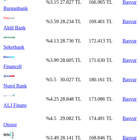
%
3.15
27.827
TL
166.965
TL
Başvur
Burganbank
%
3.59
28.234
TL
169.401
TL
Başvur
Aktif Bank
%
4.13
28.736
TL
172.413
TL
Başvur
Şekerbank
%
3.99
28.605
TL
171.630
TL
Başvur
Financell
%
5.5
30.027
TL
180.161
TL
Başvur
Nurol Bank
%
4.25
28.848
TL
173.086
TL
Başvur
ALJ Finans
%
4.5
29.082
TL
174.491
TL
Başvur
Otosor
%
3.49
28.141
TL
168.846
TL
Başvur