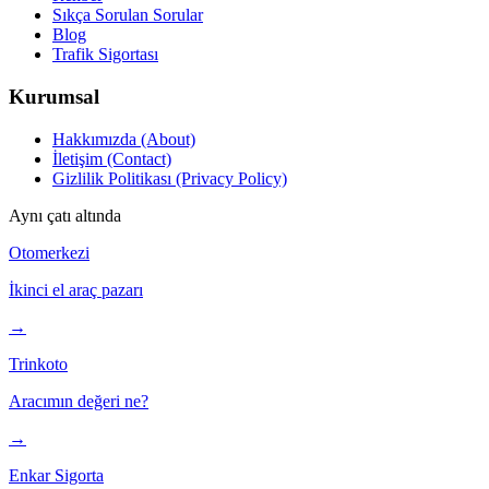
Sıkça Sorulan Sorular
Blog
Trafik Sigortası
Kurumsal
Hakkımızda (About)
İletişim (Contact)
Gizlilik Politikası (Privacy Policy)
Aynı çatı altında
Otomerkezi
İkinci el araç pazarı
→
Trinkoto
Aracımın değeri ne?
→
Enkar Sigorta