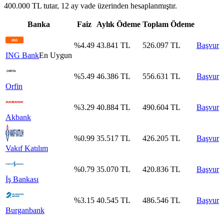
400.000 TL tutar, 12 ay vade üzerinden hesaplanmıştır.
Banka
Faiz
Aylık Ödeme
Toplam Ödeme
%
4.49
43.841
TL
526.097
TL
Başvur
ING Bank
En Uygun
%
5.49
46.386
TL
556.631
TL
Başvur
Orfin
%
3.29
40.884
TL
490.604
TL
Başvur
Akbank
%
0.99
35.517
TL
426.205
TL
Başvur
Vakıf Katılım
%
0.79
35.070
TL
420.836
TL
Başvur
İş Bankası
%
3.15
40.545
TL
486.546
TL
Başvur
Burganbank