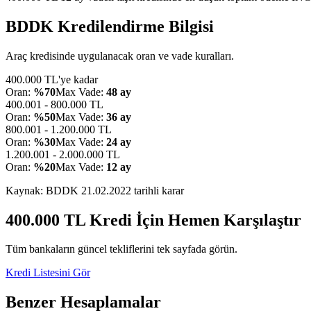
BDDK Kredilendirme Bilgisi
Araç kredisinde uygulanacak oran ve vade kuralları.
400.000 TL'ye kadar
Oran:
%70
Max Vade:
48 ay
400.001 - 800.000 TL
Oran:
%50
Max Vade:
36 ay
800.001 - 1.200.000 TL
Oran:
%30
Max Vade:
24 ay
1.200.001 - 2.000.000 TL
Oran:
%20
Max Vade:
12 ay
Kaynak: BDDK
21.02.2022
tarihli karar
400.000
TL Kredi İçin Hemen Karşılaştır
Tüm bankaların güncel tekliflerini tek sayfada görün.
Kredi Listesini Gör
Benzer Hesaplamalar