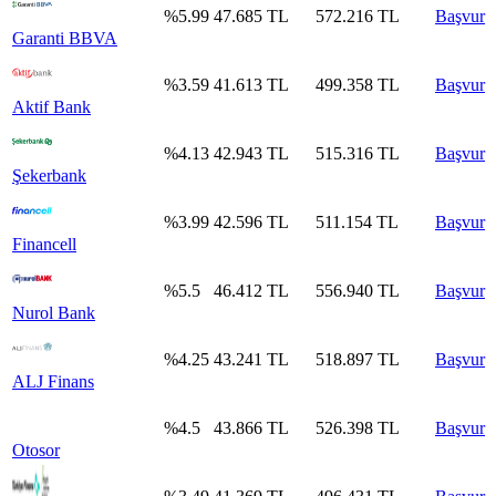
%
5.99
47.685
TL
572.216
TL
Başvur
Garanti BBVA
%
3.59
41.613
TL
499.358
TL
Başvur
Aktif Bank
%
4.13
42.943
TL
515.316
TL
Başvur
Şekerbank
%
3.99
42.596
TL
511.154
TL
Başvur
Financell
%
5.5
46.412
TL
556.940
TL
Başvur
Nurol Bank
%
4.25
43.241
TL
518.897
TL
Başvur
ALJ Finans
%
4.5
43.866
TL
526.398
TL
Başvur
Otosor