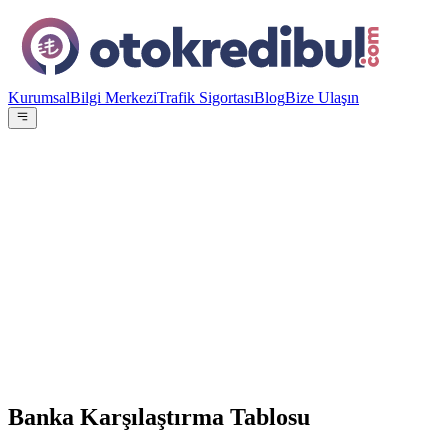
Kurumsal
Bilgi Merkezi
Trafik Sigortası
Blog
Bize Ulaşın
OE
Yazar:
Otokredibul Editör Ekibi
15 Ocak 2024
En Düşük Aylık
43.841
TL
ING Bank
%
4.49
Banka Karşılaştırma Tablosu