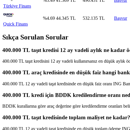
%
3.49
41.369
TL
496.431
TL
Başvur
Türkiye Finans
%
4.69
44.345
TL
532.135
TL
Başvur
Quick Finans
Sıkça Sorulan Sorular
400.000 TL taşıt kredisi 12 ay vadeli aylık ne kadar 
400.000 TL taşıt kredisini 12 ay vadeli kullanırsanız en düşük aylık öd
400.000 TL araç kredisinde en düşük faiz hangi ban
400.000 TL 12 ay vadeli taşıt kredisinde en düşük faiz oranı ING Ban
400.000 TL kredi için BDDK kredilendirme oranı ned
BDDK kurallarına göre araç değerine göre kredilendirme oranları belir
400.000 TL taşıt kredisinde toplam maliyet ne kadar
400.000 TL 12 ay vadeli taşıt kredisinde en düşük toplam ödeme ING B