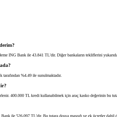
öderim?
eme ING Bank ile 43.841 TL'dir. Diğer bankaların tekliflerini yukarıdaki
kada?
k tarafından %4.49 ile sunulmaktadır.
ir?
lenir. 400.000 TL kredi kullanabilmek için araç kasko değerinin bu tutar
?
ank ile 526.097 TL'dir. Bu tutara dosya masrafı ve ek ücretler dahil d