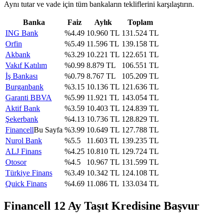
Aynı tutar ve vade için tüm bankaların tekliflerini karşılaştırın.
Banka
Faiz
Aylık
Toplam
ING Bank
%
4.49
10.960
TL
131.524
TL
Orfin
%
5.49
11.596
TL
139.158
TL
Akbank
%
3.29
10.221
TL
122.651
TL
Vakıf Katılım
%
0.99
8.879
TL
106.551
TL
İş Bankası
%
0.79
8.767
TL
105.209
TL
Burganbank
%
3.15
10.136
TL
121.636
TL
Garanti BBVA
%
5.99
11.921
TL
143.054
TL
Aktif Bank
%
3.59
10.403
TL
124.839
TL
Şekerbank
%
4.13
10.736
TL
128.829
TL
Financell
Bu Sayfa
%
3.99
10.649
TL
127.788
TL
Nurol Bank
%
5.5
11.603
TL
139.235
TL
ALJ Finans
%
4.25
10.810
TL
129.724
TL
Otosor
%
4.5
10.967
TL
131.599
TL
Türkiye Finans
%
3.49
10.342
TL
124.108
TL
Quick Finans
%
4.69
11.086
TL
133.034
TL
Financell
12
Ay Taşıt Kredisine Başvur