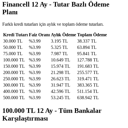
Financell 12 Ay - Tutar Bazlı Ödeme
Planı
Farklı kredi tutarları için aylık ve toplam ödeme tutarları.
Kredi Tutarı
Faiz Oranı
Aylık Ödeme
Toplam Ödeme
30.000
TL
%
3.99
3.195
TL
38.337
TL
50.000
TL
%
3.99
5.325
TL
63.894
TL
75.000
TL
%
3.99
7.987
TL
95.841
TL
100.000
TL
%
3.99
10.649
TL
127.788
TL
150.000
TL
%
3.99
15.974
TL
191.683
TL
200.000
TL
%
3.99
21.298
TL
255.577
TL
250.000
TL
%
3.99
26.623
TL
319.471
TL
300.000
TL
%
3.99
31.947
TL
383.365
TL
400.000
TL
%
3.99
42.596
TL
511.154
TL
500.000
TL
%
3.99
53.245
TL
638.942
TL
100.000 TL 12 Ay - Tüm Bankalar
Karşılaştırması