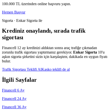
100.000
TL üzerinden online başvuru yapın.
Hemen Başvur
Sigorta · Enkar Sigorta ile
Krediniz onaylandı, sırada trafik
sigortası
Financell
12
ay kredinizi aldıktan sonra araç trafiğe çıkmadan
zorunlu trafik sigortası yaptırmanız gerekiyor.
Enkar Sigorta
10'u
aşkın sigorta şirketini sizin için karşılaştırır, dakikada en uygun fiyatı
bulur.
Trafik Sigortası Teklifi Al
Kasko teklifi de al
İlgili Sayfalar
Financell
6
Ay
Financell
24
Ay
Financell
36
Ay