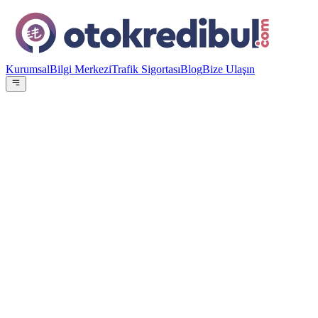
Kurumsal
Bilgi Merkezi
Trafik Sigortası
Blog
Bize Ulaşın
OE
Yazar:
Otokredibul Editör Ekibi
15 Ocak 2024
Faiz Oranı
%
3.99