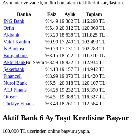
Aynı tutar ve vade için tüm bankaların tekliflerini karşılaştırın.
Banka
Faiz
Aylık
Toplam
ING Bank
%
4.49
19.382
TL
116.290
TL
Orfin
%
5.49
20.012
TL
120.069
TL
Akbank
%
3.29
18.638
TL
111.825
TL
Vakıf Katılım
%
0.99
17.249
TL
103.493
TL
İş Bankası
%
0.79
17.131
TL
102.783
TL
Burganbank
%
3.15
18.552
TL
111.310
TL
Aktif Bank
Bu Sayfa
%
3.59
18.822
TL
112.934
TL
Şekerbank
%
4.13
19.157
TL
114.942
TL
Financell
%
3.99
19.070
TL
114.420
TL
Nurol Bank
%
5.5
20.018
TL
120.107
TL
ALJ Finans
%
4.25
19.232
TL
115.390
TL
Otosor
%
4.5
19.388
TL
116.327
TL
Türkiye Finans
%
3.49
18.761
TL
112.564
TL
Aktif Bank
6
Ay Taşıt Kredisine Başvur
100.000
TL üzerinden online başvuru yapın.