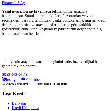
Financell
6
Ay
Yasal uyarı:
Bu sayfa yalnızca bilgilendirme amacıyla
hazırlanmıştır. Sunulan kredi teklifleri, faiz oranları ve vade
seçenekleri; başvuru tarihindeki banka politikalarına, müşteri kredi
değerlendirmesine ve aracın kasko değerine göre farklılık
gösterebilir. Nihai kredi koşulları başvurunuzun değerlendirildiği
banka tarafından belirlenir.
Türkiye'nin araç finansman deneyimini sade, hızlı ve dijital hale
getiren teklif platformu.
0850 340 34 25
Instagram
YouTube
©
2026
Otokredibul. Tüm hakları saklıdır.
Taşıt Kredisi
Bankalar
Kredi Hesaplama