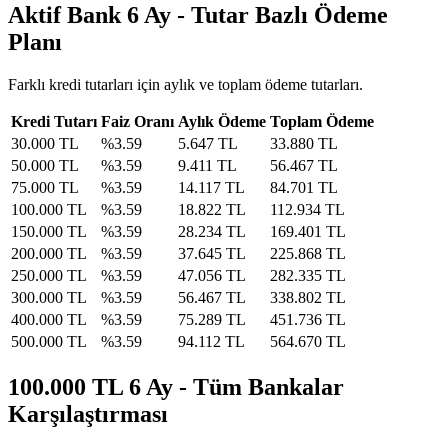
Aktif Bank 6 Ay - Tutar Bazlı Ödeme
Planı
Farklı kredi tutarları için aylık ve toplam ödeme tutarları.
Kredi Tutarı
Faiz Oranı
Aylık Ödeme
Toplam Ödeme
30.000
TL
%
3.59
5.647
TL
33.880
TL
50.000
TL
%
3.59
9.411
TL
56.467
TL
75.000
TL
%
3.59
14.117
TL
84.701
TL
100.000
TL
%
3.59
18.822
TL
112.934
TL
150.000
TL
%
3.59
28.234
TL
169.401
TL
200.000
TL
%
3.59
37.645
TL
225.868
TL
250.000
TL
%
3.59
47.056
TL
282.335
TL
300.000
TL
%
3.59
56.467
TL
338.802
TL
400.000
TL
%
3.59
75.289
TL
451.736
TL
500.000
TL
%
3.59
94.112
TL
564.670
TL
100.000 TL 6 Ay - Tüm Bankalar
Karşılaştırması