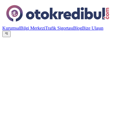
Kurumsal
Bilgi Merkezi
Trafik Sigortası
Blog
Bize Ulaşın
OE
Yazar:
Otokredibul Editör Ekibi
15 Ocak 2024
Faiz Oranı
%
3.59