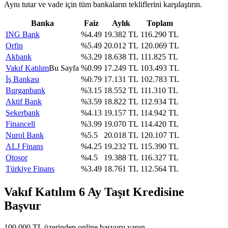
Aynı tutar ve vade için tüm bankaların tekliflerini karşılaştırın.
Banka
Faiz
Aylık
Toplam
ING Bank
%
4.49
19.382
TL
116.290
TL
Orfin
%
5.49
20.012
TL
120.069
TL
Akbank
%
3.29
18.638
TL
111.825
TL
Vakıf Katılım
Bu Sayfa
%
0.99
17.249
TL
103.493
TL
İş Bankası
%
0.79
17.131
TL
102.783
TL
Burganbank
%
3.15
18.552
TL
111.310
TL
Aktif Bank
%
3.59
18.822
TL
112.934
TL
Şekerbank
%
4.13
19.157
TL
114.942
TL
Financell
%
3.99
19.070
TL
114.420
TL
Nurol Bank
%
5.5
20.018
TL
120.107
TL
ALJ Finans
%
4.25
19.232
TL
115.390
TL
Otosor
%
4.5
19.388
TL
116.327
TL
Türkiye Finans
%
3.49
18.761
TL
112.564
TL
Vakıf Katılım
6
Ay Taşıt Kredisine
Başvur
100.000
TL üzerinden online başvuru yapın.