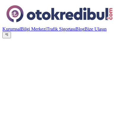
Kurumsal
Bilgi Merkezi
Trafik Sigortası
Blog
Bize Ulaşın
OE
Yazar:
Otokredibul Editör Ekibi
15 Ocak 2024
Faiz Oranı
%
0.99