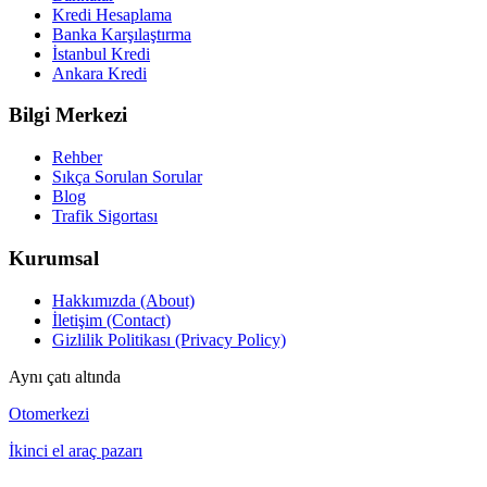
Kredi Hesaplama
Banka Karşılaştırma
İstanbul Kredi
Ankara Kredi
Bilgi Merkezi
Rehber
Sıkça Sorulan Sorular
Blog
Trafik Sigortası
Kurumsal
Hakkımızda (About)
İletişim (Contact)
Gizlilik Politikası (Privacy Policy)
Aynı çatı altında
Otomerkezi
İkinci el araç pazarı