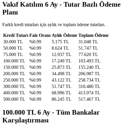
Vakıf Katılım 6 Ay - Tutar Bazlı Ödeme
Planı
Farklı kredi tutarları için aylık ve toplam ödeme tutarları.
Kredi Tutarı
Faiz Oranı
Aylık Ödeme
Toplam Ödeme
30.000
TL
%
0.99
5.175
TL
31.048
TL
50.000
TL
%
0.99
8.624
TL
51.747
TL
75.000
TL
%
0.99
12.937
TL
77.620
TL
100.000
TL
%
0.99
17.249
TL
103.493
TL
150.000
TL
%
0.99
25.873
TL
155.240
TL
200.000
TL
%
0.99
34.498
TL
206.987
TL
250.000
TL
%
0.99
43.122
TL
258.734
TL
300.000
TL
%
0.99
51.747
TL
310.480
TL
400.000
TL
%
0.99
68.996
TL
413.974
TL
500.000
TL
%
0.99
86.245
TL
517.467
TL
100.000 TL 6 Ay - Tüm Bankalar
Karşılaştırması