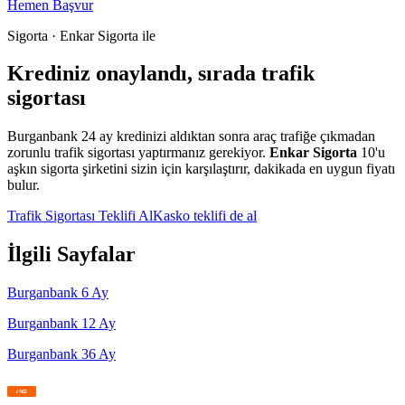
Hemen Başvur
Sigorta · Enkar Sigorta ile
Krediniz onaylandı, sırada trafik
sigortası
Burganbank
24
ay kredinizi aldıktan sonra araç trafiğe çıkmadan
zorunlu trafik sigortası yaptırmanız gerekiyor.
Enkar Sigorta
10'u
aşkın sigorta şirketini sizin için karşılaştırır, dakikada en uygun fiyatı
bulur.
Trafik Sigortası Teklifi Al
Kasko teklifi de al
İlgili Sayfalar
Burganbank
6
Ay
Burganbank
12
Ay
Burganbank
36
Ay