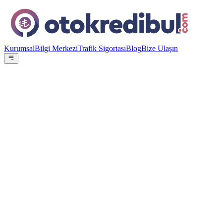
Kurumsal
Bilgi Merkezi
Trafik Sigortası
Blog
Bize Ulaşın
OE
Yazar:
Otokredibul Editör Ekibi
15 Ocak 2024
Faiz Oranı
%
3.15