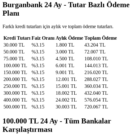
Burganbank 24 Ay - Tutar Bazlı Ödeme
Planı
Farklı kredi tutarları için aylık ve toplam ödeme tutarları.
Kredi Tutarı
Faiz Oranı
Aylık Ödeme
Toplam Ödeme
30.000
TL
%
3.15
1.800
TL
43.204
TL
50.000
TL
%
3.15
3.000
TL
72.007
TL
75.000
TL
%
3.15
4.500
TL
108.010
TL
100.000
TL
%
3.15
6.001
TL
144.013
TL
150.000
TL
%
3.15
9.001
TL
216.020
TL
200.000
TL
%
3.15
12.001
TL
288.027
TL
250.000
TL
%
3.15
15.001
TL
360.034
TL
300.000
TL
%
3.15
18.002
TL
432.040
TL
400.000
TL
%
3.15
24.002
TL
576.054
TL
500.000
TL
%
3.15
30.003
TL
720.067
TL
100.000 TL 24 Ay - Tüm Bankalar
Karşılaştırması