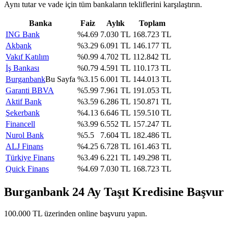
Aynı tutar ve vade için tüm bankaların tekliflerini karşılaştırın.
Banka
Faiz
Aylık
Toplam
ING Bank
%
4.69
7.030
TL
168.723
TL
Akbank
%
3.29
6.091
TL
146.177
TL
Vakıf Katılım
%
0.99
4.702
TL
112.842
TL
İş Bankası
%
0.79
4.591
TL
110.173
TL
Burganbank
Bu Sayfa
%
3.15
6.001
TL
144.013
TL
Garanti BBVA
%
5.99
7.961
TL
191.053
TL
Aktif Bank
%
3.59
6.286
TL
150.871
TL
Şekerbank
%
4.13
6.646
TL
159.510
TL
Financell
%
3.99
6.552
TL
157.247
TL
Nurol Bank
%
5.5
7.604
TL
182.486
TL
ALJ Finans
%
4.25
6.728
TL
161.463
TL
Türkiye Finans
%
3.49
6.221
TL
149.298
TL
Quick Finans
%
4.69
7.030
TL
168.723
TL
Burganbank
24
Ay Taşıt Kredisine Başvur
100.000
TL üzerinden online başvuru yapın.