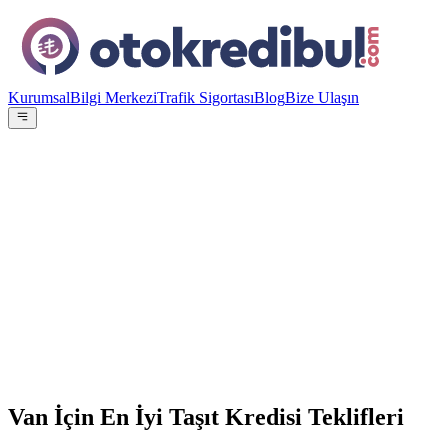
Kurumsal
Bilgi Merkezi
Trafik Sigortası
Blog
Bize Ulaşın
OE
Yazar:
Otokredibul Editör Ekibi
15 Ocak 2024
15
Banka
100.000
TL
12
ay referans
Van İçin En İyi Taşıt Kredisi Teklifleri