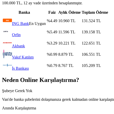
100.000 TL, 12 ay vade üzerinden hesaplanmıştır.
Banka
Faiz
Aylık Ödeme
Toplam Ödeme
%
4.49
10.960
TL
131.524
TL
ING Bank
En Uygun
%
5.49
11.596
TL
139.158
TL
Orfin
%
3.29
10.221
TL
122.651
TL
Akbank
%
0.99
8.879
TL
106.551
TL
Vakıf Katılım
%
0.79
8.767
TL
105.209
TL
İş Bankası
Neden Online Karşılaştırma?
Şubeye Gerek Yok
Van
'de banka şubelerini dolaşmanıza gerek kalmadan online karşılaşt
Anında Karşılaştırma