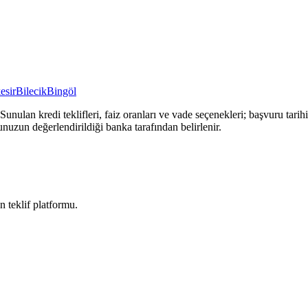
esir
Bilecik
Bingöl
Sunulan kredi teklifleri, faiz oranları ve vade seçenekleri; başvuru tari
unuzun değerlendirildiği banka tarafından belirlenir.
n teklif platformu.