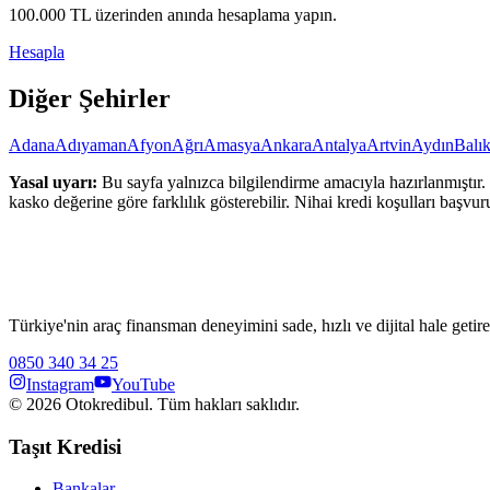
100.000
TL üzerinden anında hesaplama yapın.
Hesapla
Diğer Şehirler
Adana
Adıyaman
Afyon
Ağrı
Amasya
Ankara
Antalya
Artvin
Aydın
Balık
Yasal uyarı:
Bu sayfa yalnızca bilgilendirme amacıyla hazırlanmıştır. 
kasko değerine göre farklılık gösterebilir. Nihai kredi koşulları başvur
Türkiye'nin araç finansman deneyimini sade, hızlı ve dijital hale getire
0850 340 34 25
Instagram
YouTube
©
2026
Otokredibul. Tüm hakları saklıdır.
Taşıt Kredisi
Bankalar