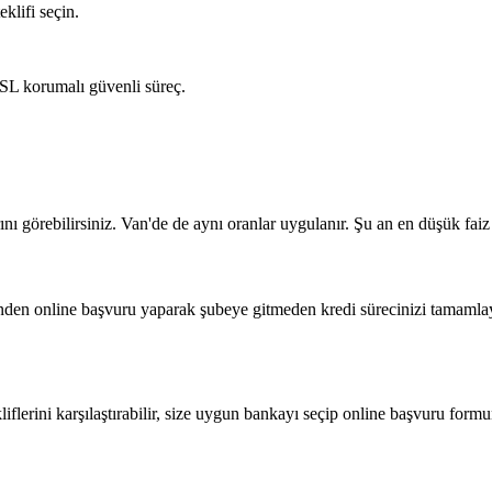
klifi seçin.
SL korumalı güvenli süreç.
ını görebilirsiniz. Van'de de aynı oranlar uygulanır. Şu an en düşük f
erinden online başvuru yaparak şubeye gitmeden kredi sürecinizi tamamlay
iflerini karşılaştırabilir, size uygun bankayı seçip online başvuru form