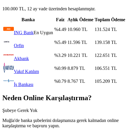
100.000 TL, 12 ay vade üzerinden hesaplanmıştır.
Banka
Faiz
Aylık Ödeme
Toplam Ödeme
%
4.49
10.960
TL
131.524
TL
ING Bank
En Uygun
%
5.49
11.596
TL
139.158
TL
Orfin
%
3.29
10.221
TL
122.651
TL
Akbank
%
0.99
8.879
TL
106.551
TL
Vakıf Katılım
%
0.79
8.767
TL
105.209
TL
İş Bankası
Neden Online Karşılaştırma?
Şubeye Gerek Yok
Muğla
'de banka şubelerini dolaşmanıza gerek kalmadan online
karşılaştırma ve başvuru yapın.