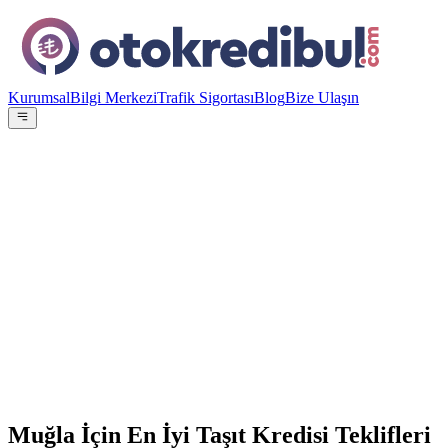
Kurumsal
Bilgi Merkezi
Trafik Sigortası
Blog
Bize Ulaşın
OE
Yazar:
Otokredibul Editör Ekibi
15 Ocak 2024
15
Banka
100.000
TL
12
ay referans
Muğla İçin En İyi Taşıt Kredisi Teklifleri