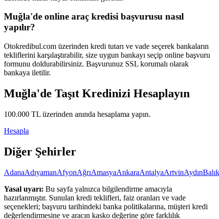
Muğla'de online araç kredisi başvurusu nasıl
yapılır?
Otokredibul.com üzerinden kredi tutarı ve vade seçerek bankaların
tekliflerini karşılaştırabilir, size uygun bankayı seçip online başvuru
formunu doldurabilirsiniz. Başvurunuz SSL korumalı olarak
bankaya iletilir.
Muğla
'de Taşıt Kredinizi Hesaplayın
100.000
TL üzerinden anında hesaplama yapın.
Hesapla
Diğer Şehirler
Adana
Adıyaman
Afyon
Ağrı
Amasya
Ankara
Antalya
Artvin
Aydın
Balık
Yasal uyarı:
Bu sayfa yalnızca bilgilendirme amacıyla
hazırlanmıştır. Sunulan kredi teklifleri, faiz oranları ve vade
seçenekleri; başvuru tarihindeki banka politikalarına, müşteri kredi
değerlendirmesine ve aracın kasko değerine göre farklılık