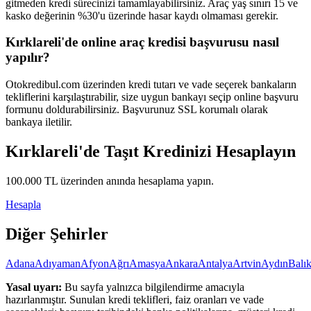
gitmeden kredi sürecinizi tamamlayabilirsiniz. Araç yaş sınırı 15 ve
kasko değerinin %30'u üzerinde hasar kaydı olmaması gerekir.
Kırklareli'de online araç kredisi başvurusu nasıl
yapılır?
Otokredibul.com üzerinden kredi tutarı ve vade seçerek bankaların
tekliflerini karşılaştırabilir, size uygun bankayı seçip online başvuru
formunu doldurabilirsiniz. Başvurunuz SSL korumalı olarak
bankaya iletilir.
Kırklareli
'de Taşıt Kredinizi Hesaplayın
100.000
TL üzerinden anında hesaplama yapın.
Hesapla
Diğer Şehirler
Adana
Adıyaman
Afyon
Ağrı
Amasya
Ankara
Antalya
Artvin
Aydın
Balık
Yasal uyarı:
Bu sayfa yalnızca bilgilendirme amacıyla
hazırlanmıştır. Sunulan kredi teklifleri, faiz oranları ve vade