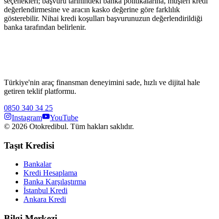
seçenekleri; başvuru tarihindeki banka politikalarına, müşteri kredi
değerlendirmesine ve aracın kasko değerine göre farklılık
gösterebilir. Nihai kredi koşulları başvurunuzun değerlendirildiği
banka tarafından belirlenir.
Türkiye'nin araç finansman deneyimini sade, hızlı ve dijital hale
getiren teklif platformu.
0850 340 34 25
Instagram
YouTube
©
2026
Otokredibul. Tüm hakları saklıdır.
Taşıt Kredisi
Bankalar
Kredi Hesaplama
Banka Karşılaştırma
İstanbul Kredi
Ankara Kredi
Bilgi Merkezi