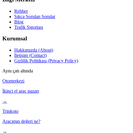
Rehber
Sıkça Sorulan Sorular
Blog
Trafik Sigortası
Kurumsal
Hakkımızda (About)
İletişim (Contact)
Gizlilik Politikası (Privacy Policy)
Aynı çatı altında
Otomerkezi
İkinci el araç pazarı
→
Trinkoto
Aracımın değeri ne?
→