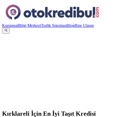
Kurumsal
Bilgi Merkezi
Trafik Sigortası
Blog
Bize Ulaşın
OE
Yazar:
Otokredibul Editör Ekibi
15 Ocak 2024
15
Banka
100.000
TL
12
ay referans
Kırklareli İçin En İyi Taşıt Kredisi