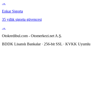
→
Enkar Sigorta
35 yıllık sigorta güvencesi
→
Otokredibul.com - Otomerkezi.net A.Ş.
BDDK Lisanslı Bankalar · 256-bit SSL · KVKK Uyumlu