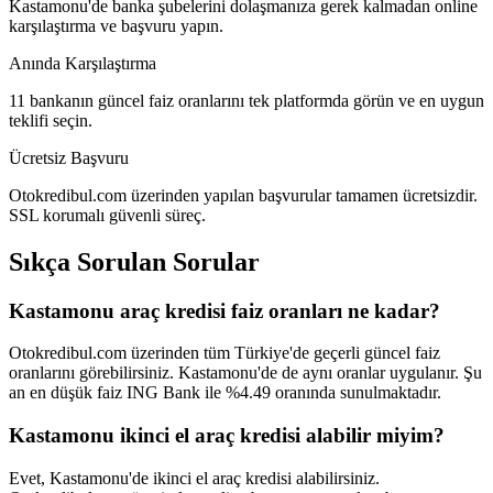
Kastamonu
'de banka şubelerini dolaşmanıza gerek kalmadan online
karşılaştırma ve başvuru yapın.
Anında Karşılaştırma
11 bankanın güncel faiz oranlarını tek platformda görün ve en uygun
teklifi seçin.
Ücretsiz Başvuru
Otokredibul.com üzerinden yapılan başvurular tamamen ücretsizdir.
SSL korumalı güvenli süreç.
Sıkça Sorulan Sorular
Kastamonu araç kredisi faiz oranları ne kadar?
Otokredibul.com üzerinden tüm Türkiye'de geçerli güncel faiz
oranlarını görebilirsiniz. Kastamonu'de de aynı oranlar uygulanır. Şu
an en düşük faiz ING Bank ile %4.49 oranında sunulmaktadır.
Kastamonu ikinci el araç kredisi alabilir miyim?
Evet, Kastamonu'de ikinci el araç kredisi alabilirsiniz.