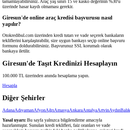
tamamlayabilirsiniz. Araç yaş sınırı 15 ve kasko değerinin %30'u
üzerinde hasar kaydı olmaması gerekir.
Giresun'de online araç kredisi başvurusu nasıl
yapılır?
Otokredibul.com üzerinden kredi tutarı ve vade seçerek bankaların
tekliflerini karşılaştırabilir, size uygun bankayı seçip online başvuru
formunu doldurabilirsiniz. Başvurunuz SSL korumalı olarak
bankaya iletilir.
Giresun
'de Taşıt Kredinizi Hesaplayın
100.000
TL üzerinden anında hesaplama yapın.
Hesapla
Diğer Şehirler
Adana
Adıyaman
Afyon
Ağrı
Amasya
Ankara
Antalya
Artvin
Aydın
Balık
Yasal uyarı:
Bu sayfa yalnızca bilgilendirme amacıyla
hazırlanmıştır. Sunulan kredi teklifleri, faiz oranları ve vade