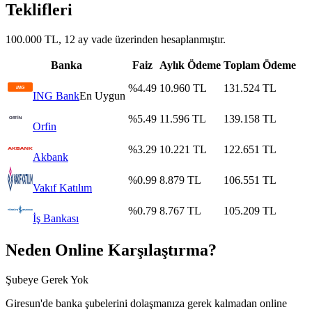
Teklifleri
100.000 TL, 12 ay vade üzerinden hesaplanmıştır.
Banka
Faiz
Aylık Ödeme
Toplam Ödeme
%
4.49
10.960
TL
131.524
TL
ING Bank
En Uygun
%
5.49
11.596
TL
139.158
TL
Orfin
%
3.29
10.221
TL
122.651
TL
Akbank
%
0.99
8.879
TL
106.551
TL
Vakıf Katılım
%
0.79
8.767
TL
105.209
TL
İş Bankası
Neden Online Karşılaştırma?
Şubeye Gerek Yok
Giresun
'de banka şubelerini dolaşmanıza gerek kalmadan online