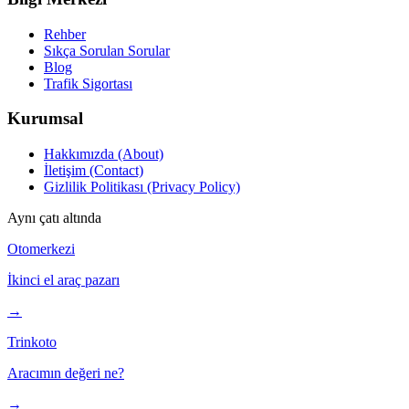
Rehber
Sıkça Sorulan Sorular
Blog
Trafik Sigortası
Kurumsal
Hakkımızda (About)
İletişim (Contact)
Gizlilik Politikası (Privacy Policy)
Aynı çatı altında
Otomerkezi
İkinci el araç pazarı
→
Trinkoto
Aracımın değeri ne?
→