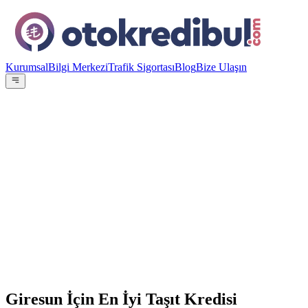
Kurumsal
Bilgi Merkezi
Trafik Sigortası
Blog
Bize Ulaşın
OE
Yazar:
Otokredibul Editör Ekibi
15 Ocak 2024
15
Banka
100.000
TL
12
ay referans
Giresun İçin En İyi Taşıt Kredisi