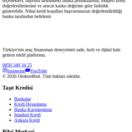
seçenekleri; başvuru tarihindeki banka politikalarına, müşteri kredi
değerlendirmesine ve aracın kasko değerine göre farklılık
gösterebilir. Nihai kredi koşulları başvurunuzun değerlendirildiği
banka tarafından belirlenir.
Türkiye'nin araç finansman deneyimini sade, hızlı ve dijital hale
getiren teklif platformu.
0850 340 34 25
Instagram
YouTube
©
2026
Otokredibul. Tüm hakları saklıdır.
Taşıt Kredisi
Bankalar
Kredi Hesaplama
Banka Karşılaştırma
İstanbul Kredi
Ankara Kredi
Bilgi Merkezi