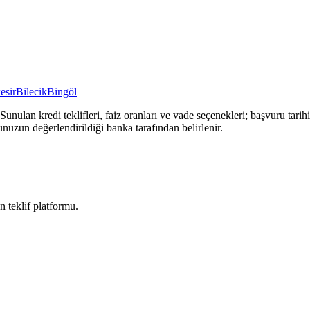
esir
Bilecik
Bingöl
Sunulan kredi teklifleri, faiz oranları ve vade seçenekleri; başvuru tari
unuzun değerlendirildiği banka tarafından belirlenir.
n teklif platformu.