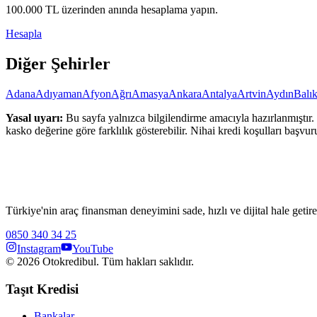
100.000
TL üzerinden anında hesaplama yapın.
Hesapla
Diğer Şehirler
Adana
Adıyaman
Afyon
Ağrı
Amasya
Ankara
Antalya
Artvin
Aydın
Balık
Yasal uyarı:
Bu sayfa yalnızca bilgilendirme amacıyla hazırlanmıştır. 
kasko değerine göre farklılık gösterebilir. Nihai kredi koşulları başvur
Türkiye'nin araç finansman deneyimini sade, hızlı ve dijital hale getire
0850 340 34 25
Instagram
YouTube
©
2026
Otokredibul. Tüm hakları saklıdır.
Taşıt Kredisi
Bankalar