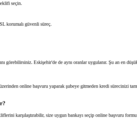
klifi seçin.
SL korumalı güvenli süreç.
nı görebilirsiniz. Eskişehir'de de aynı oranlar uygulanır. Şu an en dü
om üzerinden online başvuru yaparak şubeye gitmeden kredi sürecinizi ta
ır?
iflerini karşılaştırabilir, size uygun bankayı seçip online başvuru form