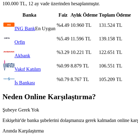
100.000 TL, 12 ay vade üzerinden hesaplanmıştır.
Banka
Faiz
Aylık Ödeme
Toplam Ödeme
%
4.49
10.960
TL
131.524
TL
ING Bank
En Uygun
%
5.49
11.596
TL
139.158
TL
Orfin
%
3.29
10.221
TL
122.651
TL
Akbank
%
0.99
8.879
TL
106.551
TL
Vakıf Katılım
%
0.79
8.767
TL
105.209
TL
İş Bankası
Neden Online Karşılaştırma?
Şubeye Gerek Yok
Eskişehir
'de banka şubelerini dolaşmanıza gerek kalmadan online karş
Anında Karşılaştırma