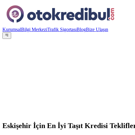
Kurumsal
Bilgi Merkezi
Trafik Sigortası
Blog
Bize Ulaşın
OE
Yazar:
Otokredibul Editör Ekibi
15 Ocak 2024
15
Banka
100.000
TL
12
ay referans
Eskişehir İçin En İyi Taşıt Kredisi Teklifle