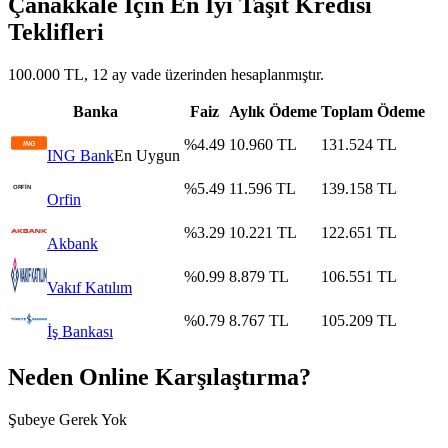
Çanakkale İçin En İyi Taşıt Kredisi
Teklifleri
100.000 TL, 12 ay vade üzerinden hesaplanmıştır.
Banka
Faiz
Aylık Ödeme
Toplam Ödeme
%
4.49
10.960
TL
131.524
TL
ING Bank
En Uygun
%
5.49
11.596
TL
139.158
TL
Orfin
%
3.29
10.221
TL
122.651
TL
Akbank
%
0.99
8.879
TL
106.551
TL
Vakıf Katılım
%
0.79
8.767
TL
105.209
TL
İş Bankası
Neden Online Karşılaştırma?
Şubeye Gerek Yok