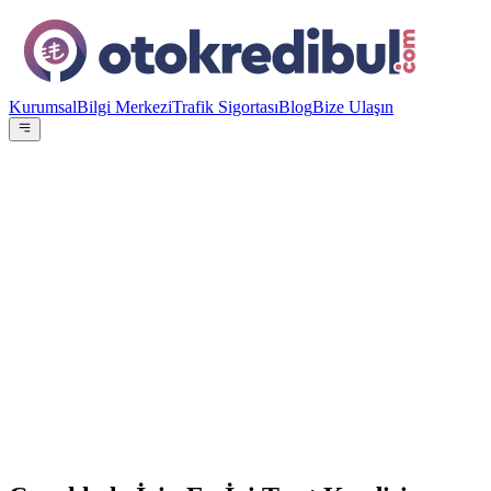
Kurumsal
Bilgi Merkezi
Trafik Sigortası
Blog
Bize Ulaşın
OE
Yazar:
Otokredibul Editör Ekibi
15 Ocak 2024
15
Banka
100.000
TL
12
ay referans