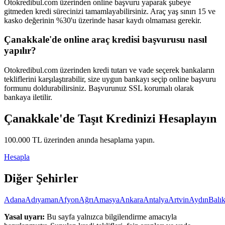
Otokredibul.com üzerinden online başvuru yaparak şubeye
gitmeden kredi sürecinizi tamamlayabilirsiniz. Araç yaş sınırı 15 ve
kasko değerinin %30'u üzerinde hasar kaydı olmaması gerekir.
Çanakkale'de online araç kredisi başvurusu nasıl
yapılır?
Otokredibul.com üzerinden kredi tutarı ve vade seçerek bankaların
tekliflerini karşılaştırabilir, size uygun bankayı seçip online başvuru
formunu doldurabilirsiniz. Başvurunuz SSL korumalı olarak
bankaya iletilir.
Çanakkale
'de Taşıt Kredinizi Hesaplayın
100.000
TL üzerinden anında hesaplama yapın.
Hesapla
Diğer Şehirler
Adana
Adıyaman
Afyon
Ağrı
Amasya
Ankara
Antalya
Artvin
Aydın
Balık
Yasal uyarı:
Bu sayfa yalnızca bilgilendirme amacıyla