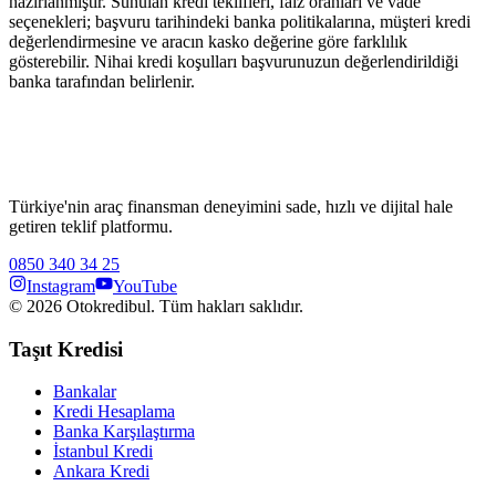
hazırlanmıştır. Sunulan kredi teklifleri, faiz oranları ve vade
seçenekleri; başvuru tarihindeki banka politikalarına, müşteri kredi
değerlendirmesine ve aracın kasko değerine göre farklılık
gösterebilir. Nihai kredi koşulları başvurunuzun değerlendirildiği
banka tarafından belirlenir.
Türkiye'nin araç finansman deneyimini sade, hızlı ve dijital hale
getiren teklif platformu.
0850 340 34 25
Instagram
YouTube
©
2026
Otokredibul. Tüm hakları saklıdır.
Taşıt Kredisi
Bankalar
Kredi Hesaplama
Banka Karşılaştırma
İstanbul Kredi
Ankara Kredi