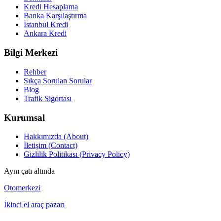
Kredi Hesaplama
Banka Karşılaştırma
İstanbul Kredi
Ankara Kredi
Bilgi Merkezi
Rehber
Sıkça Sorulan Sorular
Blog
Trafik Sigortası
Kurumsal
Hakkımızda (About)
İletişim (Contact)
Gizlilik Politikası (Privacy Policy)
Aynı çatı altında
Otomerkezi
İkinci el araç pazarı