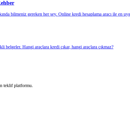
Rehber
kkında bilmeniz gereken her şey. Online kredi hesaplama aracı ile en uyg
ekli belgeler. Hangi araçlara kredi çıkar, hangi araçlara çıkmaz?
n teklif platformu.