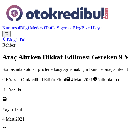
Kurumsal
Bilgi Merkezi
Trafik Sigortası
Blog
Bize Ulaşın
Blog'a Dön
Rehber
Araç Alırken Dikkat Edilmesi Gereken 9
Sonrasında kötü sürprizlerle karşılaşmamak için İkinci el araç alırken 
OE
Yazar:
Otokredibul Editör Ekibi
4 Mart 2021
5 dk
okuma
Bu Yazıda
Yayın Tarihi
4 Mart 2021