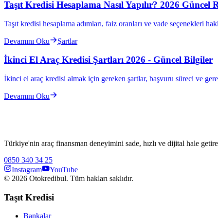
Taşıt Kredisi Hesaplama Nasıl Yapılır? 2026 Güncel 
Taşıt kredisi hesaplama adımları, faiz oranları ve vade seçenekleri ha
Devamını Oku
Şartlar
İkinci El Araç Kredisi Şartları 2026 - Güncel Bilgiler
İkinci el araç kredisi almak için gereken şartlar, başvuru süreci ve ger
Devamını Oku
Türkiye'nin araç finansman deneyimini sade, hızlı ve dijital hale getire
0850 340 34 25
Instagram
YouTube
©
2026
Otokredibul. Tüm hakları saklıdır.
Taşıt Kredisi
Bankalar