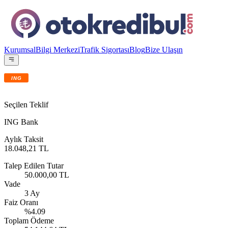
Kurumsal
Bilgi Merkezi
Trafik Sigortası
Blog
Bize Ulaşın
Seçilen Teklif
ING Bank
Aylık Taksit
18.048,21 TL
Talep Edilen Tutar
50.000,00 TL
Vade
3 Ay
Faiz Oranı
%4.09
Toplam Ödeme