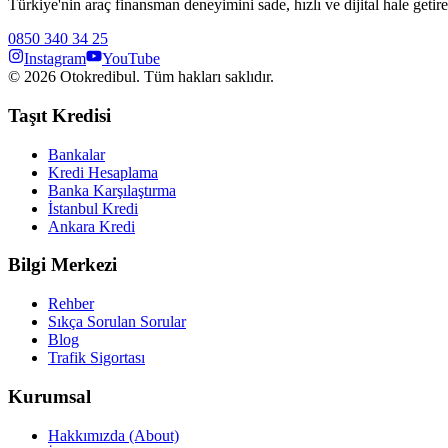
Türkiye'nin araç finansman deneyimini sade, hızlı ve dijital hale getire
0850 340 34 25
Instagram
YouTube
©
2026
Otokredibul. Tüm hakları saklıdır.
Taşıt Kredisi
Bankalar
Kredi Hesaplama
Banka Karşılaştırma
İstanbul Kredi
Ankara Kredi
Bilgi Merkezi
Rehber
Sıkça Sorulan Sorular
Blog
Trafik Sigortası
Kurumsal
Hakkımızda (About)