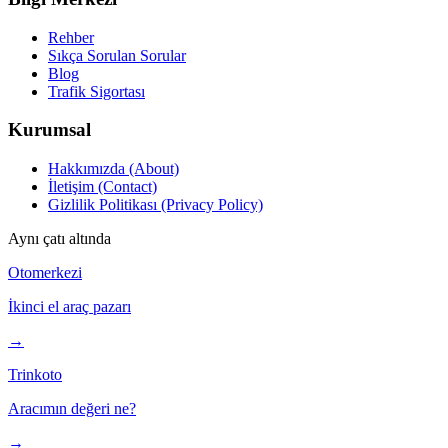
Rehber
Sıkça Sorulan Sorular
Blog
Trafik Sigortası
Kurumsal
Hakkımızda (About)
İletişim (Contact)
Gizlilik Politikası (Privacy Policy)
Aynı çatı altında
Otomerkezi
İkinci el araç pazarı
→
Trinkoto
Aracımın değeri ne?
→