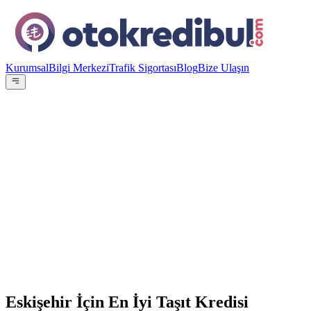
Kurumsal
Bilgi Merkezi
Trafik Sigortası
Blog
Bize Ulaşın
OE
Yazar:
Otokredibul Editör Ekibi
15 Ocak 2024
15
Banka
100.000
TL
12
ay referans
Eskişehir İçin En İyi Taşıt Kredisi