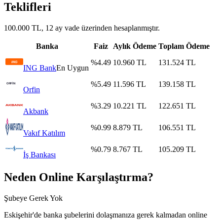
Teklifleri
100.000 TL, 12 ay vade üzerinden hesaplanmıştır.
Banka
Faiz
Aylık Ödeme
Toplam Ödeme
%
4.49
10.960
TL
131.524
TL
ING Bank
En Uygun
%
5.49
11.596
TL
139.158
TL
Orfin
%
3.29
10.221
TL
122.651
TL
Akbank
%
0.99
8.879
TL
106.551
TL
Vakıf Katılım
%
0.79
8.767
TL
105.209
TL
İş Bankası
Neden Online Karşılaştırma?
Şubeye Gerek Yok
Eskişehir
'de banka şubelerini dolaşmanıza gerek kalmadan online