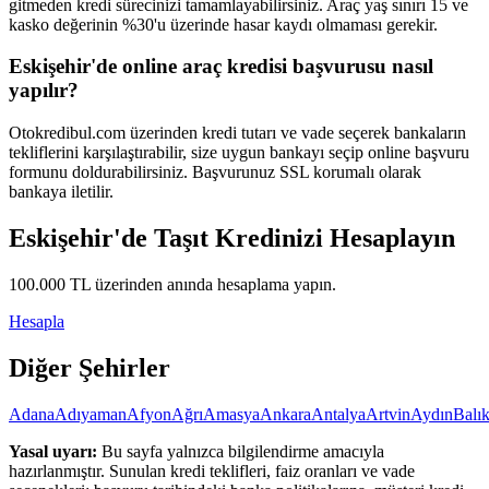
gitmeden kredi sürecinizi tamamlayabilirsiniz. Araç yaş sınırı 15 ve
kasko değerinin %30'u üzerinde hasar kaydı olmaması gerekir.
Eskişehir'de online araç kredisi başvurusu nasıl
yapılır?
Otokredibul.com üzerinden kredi tutarı ve vade seçerek bankaların
tekliflerini karşılaştırabilir, size uygun bankayı seçip online başvuru
formunu doldurabilirsiniz. Başvurunuz SSL korumalı olarak
bankaya iletilir.
Eskişehir
'de Taşıt Kredinizi Hesaplayın
100.000
TL üzerinden anında hesaplama yapın.
Hesapla
Diğer Şehirler
Adana
Adıyaman
Afyon
Ağrı
Amasya
Ankara
Antalya
Artvin
Aydın
Balık
Yasal uyarı:
Bu sayfa yalnızca bilgilendirme amacıyla
hazırlanmıştır. Sunulan kredi teklifleri, faiz oranları ve vade