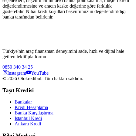
seçenekleri; başvuru tarihindeki banka politikalarına, müşteri kredi
değerlendirmesine ve aracın kasko değerine göre farklılık
gösterebilir. Nihai kredi koşulları başvurunuzun değerlendirildiği
banka tarafından belirlenir.
Türkiye'nin araç finansman deneyimini sade, hızlı ve dijital hale
getiren teklif platformu.
0850 340 34 25
Instagram
YouTube
©
2026
Otokredibul. Tüm hakları saklıdır.
Taşıt Kredisi
Bankalar
Kredi Hesaplama
Banka Karşılaştırma
İstanbul Kredi
Ankara Kredi
Bilgi Merkezi