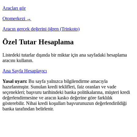
Araçları gör
Otomerkezi →
Aracın gerçek değerini öğren (Trinkoto)
Özel Tutar Hesaplama
Listedeki tutarlar dışında bir miktar için ana sayfadaki hesaplama
aracını kullanın.
Ana Sayfa Hesaplayıcı
Yasal uyarı:
Bu sayfa yalnızca bilgilendirme amacıyla
hazırlanmıştır. Sunulan kredi teklifleri, faiz oranları ve vade
seçenekleri; başvuru tarihindeki banka politikalarına, müşteri kredi
değerlendirmesine ve aracın kasko değerine göre farklılık
gösterebilir. Nihai kredi koşulları başvurunuzun değerlendirildiği
banka tarafından belirlenir.