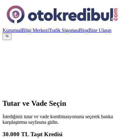
Kurumsal
Bilgi Merkezi
Trafik Sigortası
Blog
Bize Ulaşın
OE
Yazar:
Otokredibul Editör Ekibi
15 Ocak 2024
Tutar ve Vade Seçin
İstediğiniz tutar ve vade kombinasyonunu seçerek banka
karşılaştırma sayfasına gidin.
30.000
TL Taşıt Kredisi