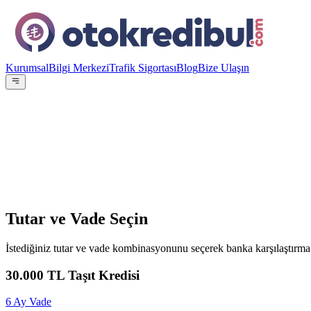
Kurumsal
Bilgi Merkezi
Trafik Sigortası
Blog
Bize Ulaşın
OE
Yazar:
Otokredibul Editör Ekibi
15 Ocak 2024
Tutar ve Vade Seçin
İstediğiniz tutar ve vade kombinasyonunu seçerek banka karşılaştırma 
30.000
TL Taşıt Kredisi
6
Ay Vade