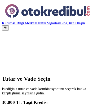
Kurumsal
Bilgi Merkezi
Trafik Sigortası
Blog
Bize Ulaşın
OE
Yazar:
Otokredibul Editör Ekibi
15 Ocak 2024
Tutar ve Vade Seçin
İstediğiniz tutar ve vade kombinasyonunu seçerek banka
karşılaştırma sayfasına gidin.
30.000
TL Taşıt Kredisi