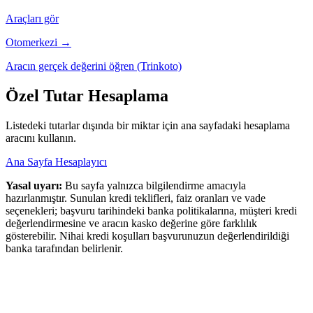
Araçları gör
Otomerkezi →
Aracın gerçek değerini öğren (Trinkoto)
Özel Tutar Hesaplama
Listedeki tutarlar dışında bir miktar için ana sayfadaki hesaplama
aracını kullanın.
Ana Sayfa Hesaplayıcı
Yasal uyarı:
Bu sayfa yalnızca bilgilendirme amacıyla
hazırlanmıştır. Sunulan kredi teklifleri, faiz oranları ve vade
seçenekleri; başvuru tarihindeki banka politikalarına, müşteri kredi
değerlendirmesine ve aracın kasko değerine göre farklılık
gösterebilir. Nihai kredi koşulları başvurunuzun değerlendirildiği
banka tarafından belirlenir.