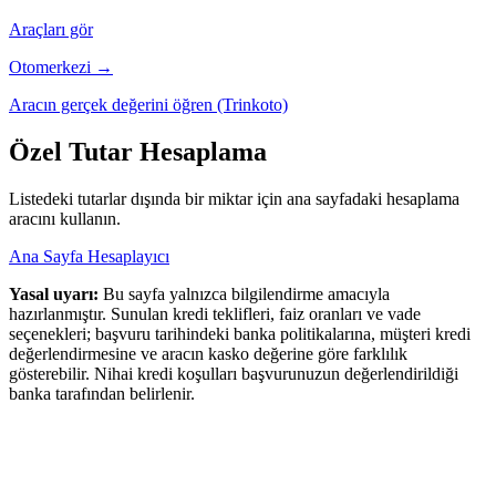
Araçları gör
Otomerkezi →
Aracın gerçek değerini öğren (Trinkoto)
Özel Tutar Hesaplama
Listedeki tutarlar dışında bir miktar için ana sayfadaki hesaplama
aracını kullanın.
Ana Sayfa Hesaplayıcı
Yasal uyarı:
Bu sayfa yalnızca bilgilendirme amacıyla
hazırlanmıştır. Sunulan kredi teklifleri, faiz oranları ve vade
seçenekleri; başvuru tarihindeki banka politikalarına, müşteri kredi
değerlendirmesine ve aracın kasko değerine göre farklılık
gösterebilir. Nihai kredi koşulları başvurunuzun değerlendirildiği
banka tarafından belirlenir.