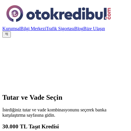
Kurumsal
Bilgi Merkezi
Trafik Sigortası
Blog
Bize Ulaşın
OE
Yazar:
Otokredibul Editör Ekibi
15 Ocak 2024
Tutar ve Vade Seçin
İstediğiniz tutar ve vade kombinasyonunu seçerek banka
karşılaştırma sayfasına gidin.
30.000
TL Taşıt Kredisi