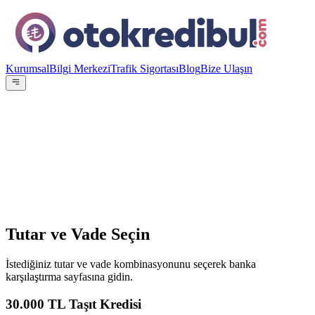
Kurumsal
Bilgi Merkezi
Trafik Sigortası
Blog
Bize Ulaşın
OE
Yazar:
Otokredibul Editör Ekibi
15 Ocak 2024
Tutar ve Vade Seçin
İstediğiniz tutar ve vade kombinasyonunu seçerek banka
karşılaştırma sayfasına gidin.
30.000
TL Taşıt Kredisi