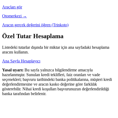
Araçları gör
Otomerkezi →
Aracın gerçek değerini öğren (Trinkoto)
Özel Tutar Hesaplama
Listedeki tutarlar dışında bir miktar için ana sayfadaki hesaplama
aracını kullanın.
Ana Sayfa Hesaplayıcı
Yasal uyarı:
Bu sayfa yalnızca bilgilendirme amacıyla
hazırlanmıştır. Sunulan kredi teklifleri, faiz oranları ve vade
seçenekleri; başvuru tarihindeki banka politikalarına, müşteri kredi
değerlendirmesine ve aracın kasko değerine göre farklılık
gösterebilir. Nihai kredi koşulları başvurunuzun değerlendirildiği
banka tarafından belirlenir.