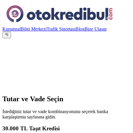
Kurumsal
Bilgi Merkezi
Trafik Sigortası
Blog
Bize Ulaşın
OE
Yazar:
Otokredibul Editör Ekibi
15 Ocak 2024
Tutar ve Vade Seçin
İstediğiniz tutar ve vade kombinasyonunu seçerek banka
karşılaştırma sayfasına gidin.
30.000
TL Taşıt Kredisi