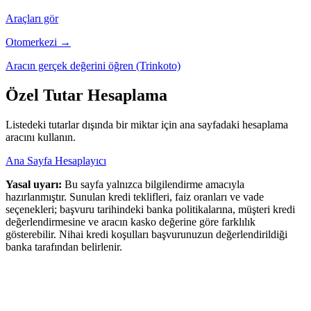
Araçları gör
Otomerkezi →
Aracın gerçek değerini öğren (Trinkoto)
Özel Tutar Hesaplama
Listedeki tutarlar dışında bir miktar için ana sayfadaki hesaplama
aracını kullanın.
Ana Sayfa Hesaplayıcı
Yasal uyarı:
Bu sayfa yalnızca bilgilendirme amacıyla
hazırlanmıştır. Sunulan kredi teklifleri, faiz oranları ve vade
seçenekleri; başvuru tarihindeki banka politikalarına, müşteri kredi
değerlendirmesine ve aracın kasko değerine göre farklılık
gösterebilir. Nihai kredi koşulları başvurunuzun değerlendirildiği
banka tarafından belirlenir.