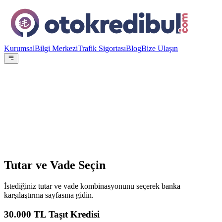
Kurumsal
Bilgi Merkezi
Trafik Sigortası
Blog
Bize Ulaşın
OE
Yazar:
Otokredibul Editör Ekibi
15 Ocak 2024
Tutar ve Vade Seçin
İstediğiniz tutar ve vade kombinasyonunu seçerek banka
karşılaştırma sayfasına gidin.
30.000
TL Taşıt Kredisi