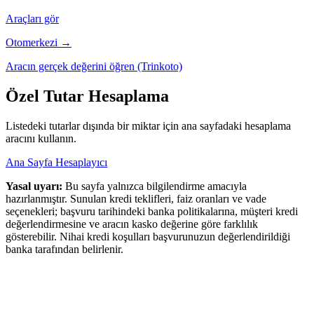
Araçları gör
Otomerkezi →
Aracın gerçek değerini öğren (Trinkoto)
Özel Tutar Hesaplama
Listedeki tutarlar dışında bir miktar için ana sayfadaki hesaplama
aracını kullanın.
Ana Sayfa Hesaplayıcı
Yasal uyarı:
Bu sayfa yalnızca bilgilendirme amacıyla
hazırlanmıştır. Sunulan kredi teklifleri, faiz oranları ve vade
seçenekleri; başvuru tarihindeki banka politikalarına, müşteri kredi
değerlendirmesine ve aracın kasko değerine göre farklılık
gösterebilir. Nihai kredi koşulları başvurunuzun değerlendirildiği
banka tarafından belirlenir.