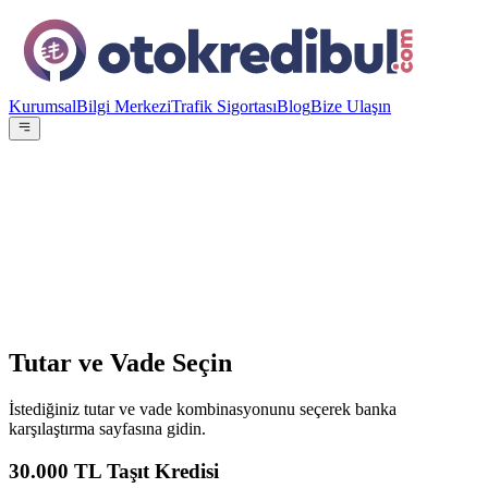
Kurumsal
Bilgi Merkezi
Trafik Sigortası
Blog
Bize Ulaşın
OE
Yazar:
Otokredibul Editör Ekibi
15 Ocak 2024
Tutar ve Vade Seçin
İstediğiniz tutar ve vade kombinasyonunu seçerek banka
karşılaştırma sayfasına gidin.
30.000
TL Taşıt Kredisi