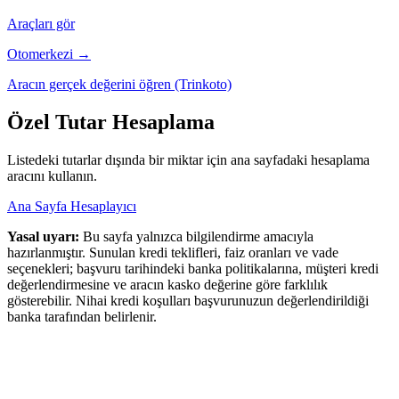
Araçları gör
Otomerkezi →
Aracın gerçek değerini öğren (Trinkoto)
Özel Tutar Hesaplama
Listedeki tutarlar dışında bir miktar için ana sayfadaki hesaplama
aracını kullanın.
Ana Sayfa Hesaplayıcı
Yasal uyarı:
Bu sayfa yalnızca bilgilendirme amacıyla
hazırlanmıştır. Sunulan kredi teklifleri, faiz oranları ve vade
seçenekleri; başvuru tarihindeki banka politikalarına, müşteri kredi
değerlendirmesine ve aracın kasko değerine göre farklılık
gösterebilir. Nihai kredi koşulları başvurunuzun değerlendirildiği
banka tarafından belirlenir.